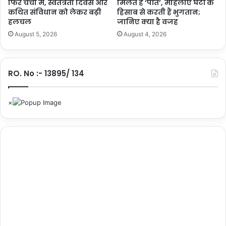
T
फिर चर्चा में, स्वतंत्रता दिवस और
मिलते हैं ‘पति’, महिलाएं घंटों के
कथित संविधान को लेकर बढ़ी
हिसाब से करती हैं भुगतान;
का
हलचल
जानिए क्या है वजह
न
पु
August 5, 2026
August 4, 2026
र
की
छा
RO. No :- 13895/ 134
त्रा
से
धो
खे
की
पू
री
क
हा
नी