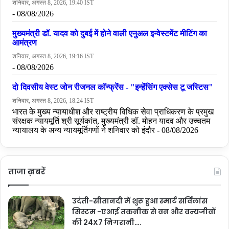
ताजा ख़बरें
उदंती-सीतानदी में शुरू हुआ स्मार्ट सर्विलांस
सिस्टम -एआई तकनीक से वन और वन्यजीवों
की 24X7 निगरानी….