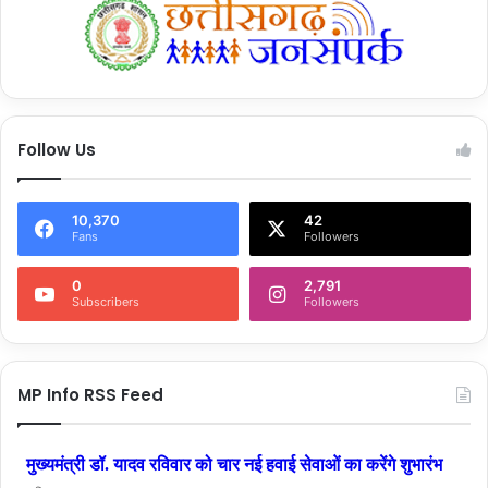
Follow Us
10,370
42
Fans
Followers
0
2,791
Subscribers
Followers
MP Info RSS Feed