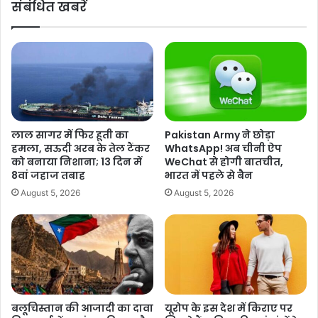
संबंधित खबरें
न
ढी
:
ला
व्हा
!
इ
मे
ट
ड
हा
ल
उ
वि
स
न
र
लाल सागर में फिर हूती का
Pakistan Army ने छोड़ा
A
हमला, सऊदी अरब के तेल टैंकर
WhatsApp! अब चीनी ऐप
C
को बनाया निशाना; 13 दिन में
WeChat से होगी बातचीत,
P
8वां जहाज तबाह
भारत में पहले से बैन
Tags
Indian Americans pardon
Jo Biden
जो बाइडेन
मो
August 5, 2026
August 5, 2026
ह
भारतीय अमेरिकी क्षमा
सि
न
खा
न
की
I
I
बलूचिस्तान की आजादी का दावा
यूरोप के इस देश में किराए पर