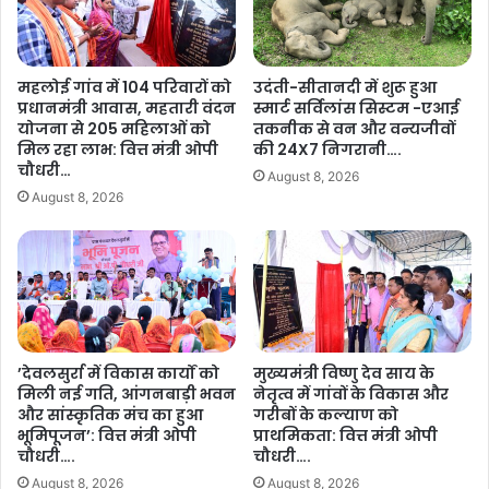
व
त्पा
इस अवसर पर नगर निगम महापौर श्रीमती पूजा विधानी, क्रेडा अध्यक्ष श्री भूपेंद्र
र्चु
द
सवन्नी, सरस्वती शिक्षा संस्थान छत्तीसगढ़ के अध्यक्ष श्री राम भरोसा सोनी,
अ
क
सरस्वती ग्राम शिक्षा समिति के अध्यक्ष श्री रतन चंद्राकर, सरस्वती शिशु मंदिर
ल
ता
महलोई गांव में 104 परिवारों को
उदंती-सीतानदी में शुरू हुआ
कोनी के अध्यक्ष श्री मुनेश्वर कौशिक, सरस्वती ग्राम शिक्षा समिति के सचिव श्री
शि
सं
प्रधानमंत्री आवास, महतारी वंदन
स्मार्ट सर्विलांस सिस्टम -एआई
ला
व
संतोष तिवारी, श्री बृजेंद्र शुक्ला, श्री पुरनंदन कश्यप, श्री रामपाल, श्री सुजीत
योजना से 205 महिलाओं को
तकनीक से वन और वन्यजीवों
न्या
र्ध
मिल रहा लाभ: वित्त मंत्री ओपी
की 24X7 निगरानी….
मित्रा, श्री सुदामा राम साहू, प्रांत प्रमुख श्रीमती दिव्या चंदेल, संचालकगण,
स
न
चौधरी…
प्राचार्य/आचार्यगण तथा बड़ी संख्या में विद्यार्थी और गणमान्य नागरिक उपस्थित थे।
August 8, 2026
…
ए
August 8, 2026
वं
शेयर करें :-
ए
आ
More
ई
ए
की
क
र
’देवलसुर्रा में विकास कार्यों को
मुख्यमंत्री विष्णु देव साय के
मिली नई गति, आंगनबाड़ी भवन
नेतृत्व में गांवों के विकास और
ण
और सांस्कृतिक मंच का हुआ
गरीबों के कल्याण को
वि
भूमिपूजन’: वित्त मंत्री ओपी
प्राथमिकता: वित्त मंत्री ओपी
ष
चौधरी….
चौधरी….
य
August 8, 2026
August 8, 2026
प