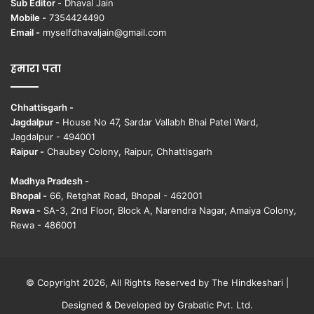
Sub Editor -
Dhaval Jain
Mobile -
7354424490
Email -
myselfdhavaljain@gmail.com
हमारा पता
Chhattisgarh -
Jagdalpur -
House No 47, Sardar Vallabh Bhai Patel Ward,
Jagdalpur - 494001
Raipur -
Chaubey Colony, Raipur, Chhattisgarh
Madhya Pradesh -
Bhopal -
66, Retghat Road, Bhopal - 462001
Rewa -
SA-3, 2nd Floor, Block A, Narendra Nagar, Amaiya Colony,
Rewa - 486001
© Copyright 2026, All Rights Reserved by The Hindkeshari |
Designed & Developed by
Grabatic Pvt. Ltd.