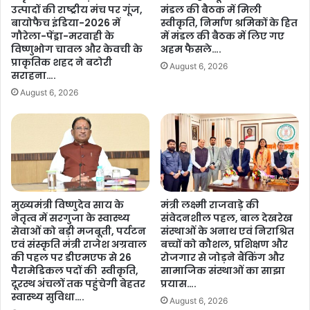
…
उत्पादों की राष्ट्रीय मंच पर गूंज,
मंडल की बैठक में मिली
.
बायोफैच इंडिया-2026 में
स्वीकृति, निर्माण श्रमिकों के हित
गौरेला-पेंड्रा-मरवाही के
में मंडल की बैठक में लिए गए
विष्णुभोग चावल और केवची के
अहम फैसले….
प्राकृतिक शहद ने बटोरी
August 6, 2026
सराहना….
August 6, 2026
मुख्यमंत्री विष्णुदेव साय के
मंत्री लक्ष्मी राजवाड़े की
नेतृत्व में सरगुजा के स्वास्थ्य
संवेदनशील पहल, बाल देखरेख
सेवाओं को बड़ी मजबूती, पर्यटन
संस्थाओं के अनाथ एवं निराश्रित
एवं संस्कृति मंत्री राजेश अग्रवाल
बच्चों को कौशल, प्रशिक्षण और
की पहल पर डीएमएफ से 26
रोजगार से जोड़ने बैंकिंग और
पैरामेडिकल पदों की स्वीकृति,
सामाजिक संस्थाओं का साझा
दूरस्थ अंचलों तक पहुंचेगी बेहतर
प्रयास….
स्वास्थ्य सुविधा….
August 6, 2026