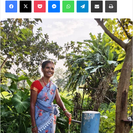
Facebook
X
Pocket
Messenger
WhatsApp
Telegram
Share via Email
Print