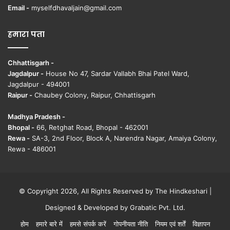
Email -
myselfdhavaljain@gmail.com
हमारा पता
Chhattisgarh -
Jagdalpur -
House No 47, Sardar Vallabh Bhai Patel Ward,
Jagdalpur - 494001
Raipur -
Chaubey Colony, Raipur, Chhattisgarh
Madhya Pradesh -
Bhopal -
66, Retghat Road, Bhopal - 462001
Rewa -
SA-3, 2nd Floor, Block A, Narendra Nagar, Amaiya Colony,
Rewa - 486001
© Copyright 2026, All Rights Reserved by The Hindkeshari |
Designed & Developed by
Grabatic Pvt. Ltd.
होम
हमारे बारे में
हमसे संपर्क करें
गोपनीयता नीति
नियम एवं शर्तें
विज्ञापन