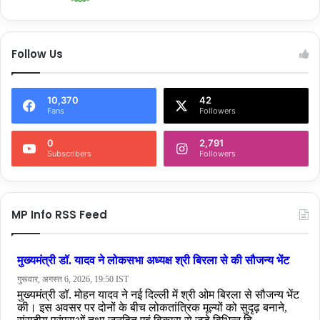
Follow Us
10,370
42
Fans
Followers
0
2,791
Subscribers
Followers
MP Info RSS Feed