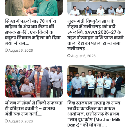
सु
ढ़
क
स
मा
र
सिम्स में पहली बार 78 वर्षीय
मुख्यमंत्री विष्णुदेव साय के
की
का
महिला के अंडाशय कैंसर की
नेतृत्व में छत्तीसगढ़ को बड़ी
म
र
सफल सर्जरी, एक किलो का
उपलब्धि, SASCI 2026-27 के
हि
ने
ट्यूमर निकाल महिला को दिया
तहत प्रोत्साहन राशि प्राप्त करने
ला
फि
नया जीवन….
वाला देश का पहला राज्य बना
एं
र
छत्तीसगढ़….
August 6, 2026
…
शु
August 6, 2026
.
रू
.
की
च
र
ण
पा
दु
जीवन में संघर्ष से मिली सफलता
विश्व स्तनपान सप्ताह के राज्य
का
ही इतिहास रचती है – राजस्व
स्तरीय कार्यक्रम का सफल
यो
मंत्री टंक राम वर्मा…..
आयोजन, छत्तीसगढ़ के प्रथम
ज
“मातृ दूध कोष (Mother Milk
ना
August 6, 2026
Bank)” की घोषणा……
,