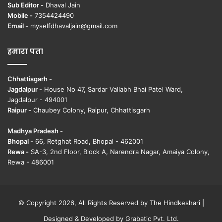
Sub Editor -
Dhaval Jain
Mobile -
7354424490
Email -
myselfdhavaljain@gmail.com
हमारा पता
Chhattisgarh -
Jagdalpur -
House No 47, Sardar Vallabh Bhai Patel Ward,
Jagdalpur - 494001
Raipur -
Chaubey Colony, Raipur, Chhattisgarh
Madhya Pradesh -
Bhopal -
66, Retghat Road, Bhopal - 462001
Rewa -
SA-3, 2nd Floor, Block A, Narendra Nagar, Amaiya Colony,
Rewa - 486001
© Copyright 2026, All Rights Reserved by The Hindkeshari |
Designed & Developed by
Grabatic Pvt. Ltd.