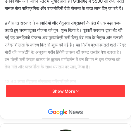
उनकी आय और जीवन स्तर में सुधार होता है l छत्तीसगढ़ में 5500 सौ रुपए प्रति
मानक बोरा पारिश्रमिक और राजमोहिनी देवी योजना के तहत लाभ दिए जा रहे हैं l
छत्तीसगढ़ सरकार ने वनवासियों और तेंदूपत्ता संग्राहकों के हित में एक बड़ा कदम
उठाते हुए चरणपादुका योजना को पुनः शुरू किया है। पूर्ववर्ती सरकार द्वारा बंद की
गई यह जनहितैषी योजना अब मुख्यमंत्री श्री विष्णु देव साय के नेतृत्व और उनकी
संवेदनशीलता के कारण फिर से शुरू की गई है। यह निर्णय प्रधानमंत्री श्री नरेंद्र
मोदी की “गारंटी” के अनुरूप गरीब हितैषी शासन की स्पष्ट तस्वीर पेश करता है।
वन मंत्री श्री केदार कश्यप के कुशल मार्गदर्शन में वन विभाग ने इस योजना को
तेज गति और पारदर्शिता के साथ धरातल पर लागू किया है।
12.40 लाख तेंदूपत्ता संग्राहक परिवारों को लाभ
Show More
वितरित हुई उच्च गुणवत्ता की चरणपादुकाएं
वर्ष 2024-25 में प्रदेश के 12.40 लाख तेंदूपत्ता संग्राहक परिवारों की महिला
मुखिया को उच्च गुणवत्ता वाली चरणपादुकाएं प्रदान की गईं। इसके लिए सरकार ने
40 करोड़ रुपये व्यय किए। इस कदम से जंगलों में कठिन परिस्थितियों में कार्य