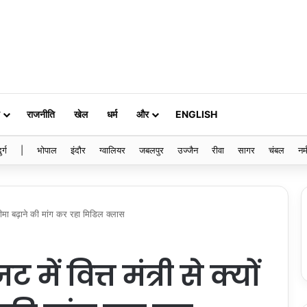
राजनीति
खेल
धर्म
और
ENGLISH
ुर्ग
|
भोपाल
इंदौर
ग्वालियर
जबलपुर
उज्जैन
रीवा
सागर
चंबल
नर्
ी सीमा बढ़ाने की मांग कर रहा मिडिल क्लास
में वित्त मंत्री से क्यों