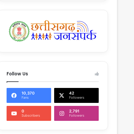
Follow Us
10,370
42
Fans
Followers
0
2,791
Subscribers
Followers