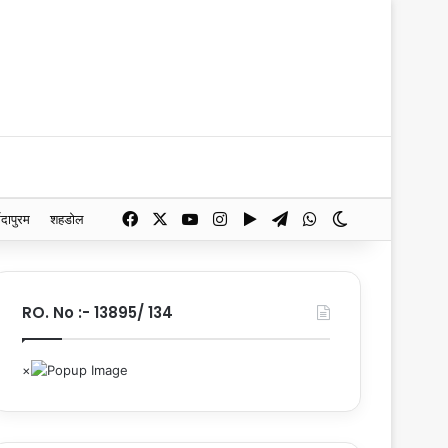
Facebook
X
YouTube
Instagram
Google Play
Telegram
WhatsApp
Switch skin
मदापुरम
शहडोल
RO. No :- 13895/ 134