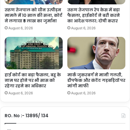
च
s
तरुण तेजपाल को यौन उत्पीड़न
तरुण तेजपाल रेप केस में बड़ा
ने
e
मामले में 10 साल की सजा, कोर्ट
फैसला, हाईकोर्ट ने बरी करने
ता
:
ने लगाया ₹5 लाख का जुर्माना
का आदेश पलटा; दोषी करार
को
अ
August 6, 2026
August 6, 2026
U
दा
S
ल
ने
त
या
से
द
Tags
राज्यसभा में सोनिया गांधी
Rajya Sabha
Sonia Gandhi
छू
दि
ट
Sonia Gandhi on MNREGA
ला
की
Sonia Gandhi's questions in Rajya Sabha
what is MNREGA
या
मां
हाई कोर्ट का बड़ा फैसला, बहू के
मार्क जुकरबर्ग ने मानी गलती,
मनरेगा क्या है
मनरेगा पर सोनिया गांधी
राज्यसभा
सोनिया गांधी
इ
ग
नाम घर होने पर भी सास को
डीपफेक और कंटेंट गड़बड़ियों पर
ति
क
रहेगा रहने का अधिकार
मांगी माफी
हा
र
August 6, 2026
August 6, 2026
स
ते
हु
ए
RO. No :- 13895/ 134
प
ति
हु