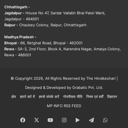
Chhattisgarh -
Jagdalpur -
House No 47, Sardar Vallabh Bhai Patel Ward,
Jagdalpur - 494001
Raipur -
Chaubey Colony, Raipur, Chhattisgarh
Madhya Pradesh -
Bhopal -
66, Retghat Road, Bhopal - 462001
Rewa -
SA-3, 2nd Floor, Block A, Narendra Nagar, Amaiya Colony,
Rewa - 486001
© Copyright 2026, All Rights Reserved by The Hindkeshari |
Designed & Developed by
Grabatic Pvt. Ltd.
होम
हमारे बारे में
हमसे संपर्क करें
गोपनीयता नीति
नियम एवं शर्तें
विज्ञापन
MP INFO RSS FEED
Facebook
X
YouTube
Instagram
Google
Telegram
WhatsA