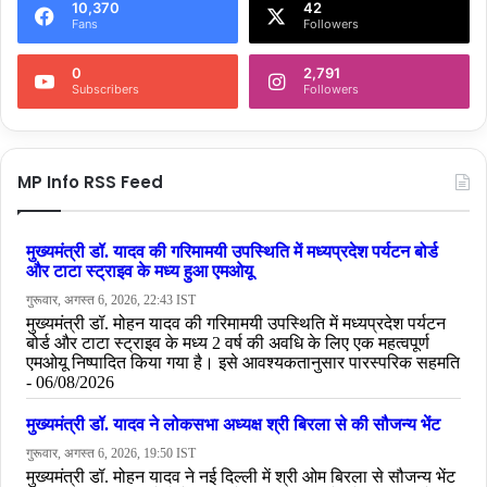
10,370
42
Fans
Followers
0
2,791
Subscribers
Followers
MP Info RSS Feed