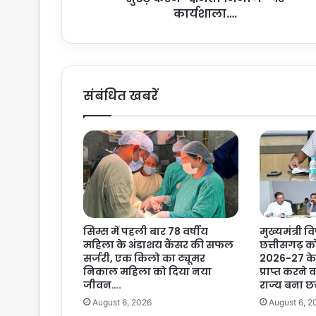
वा
कार्यशाला….
ओं
को
सु
दृ
ढ़
संबंधित खबरें
क
र
ने
‘
‘
क्ष
म
ता
नि
सिम्स में पहली बार 78 वर्षीय
मुख्यमंत्री वि
र्मा
महिला के अंडाशय कैंसर की सफल
छत्तीसगढ़ क
ण
सर्जरी, एक किलो का ट्यूमर
2026-27 के 
’
निकाल महिला को दिया नया
प्राप्त करने
’
जीवन….
राज्य बना छ
प
August 6, 2026
August 6, 2
र