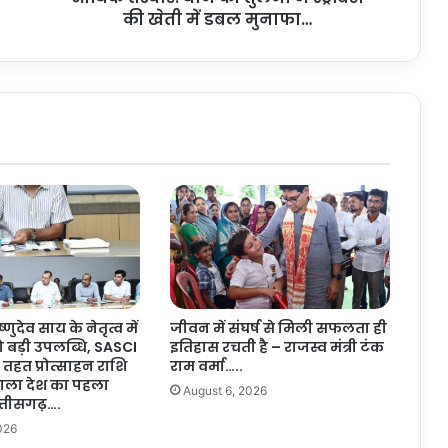
सा
की खेती में डबल मुनाफा…
न
की
आ
र्थि
क
त
स्वी
र
:
धा
न
की
तु
ल
ष्णुदेव साय के नेतृत्व में
जीवन में संघर्ष से मिली सफलता ही
ना
ो बड़ी उपलब्धि, SASCI
इतिहास रचती है – राजस्व मंत्री टंक
में
तहत प्रोत्साहन राशि
राम वर्मा…..
स्ट्रॉ
 वाला देश का पहला
August 6, 2026
बे
त्तीसगढ़….
री
026
की