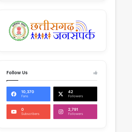
Follow Us
10,370
42
Fans
Followers
0
2,791
Subscribers
Followers