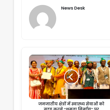
News Desk
ज
न
जा
ती
य
क्षे
त्रों
में
स्वा
जनजातीय क्षेत्रों में स्वास्थ्य सेवाओं को
स्थ्य
सुदृढ़ करने ‘‘क्षमता निर्माण’’ पर
से