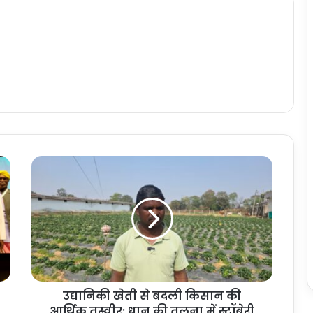
उ
द्या
नि
की
खे
ती
से
ब
द
उद्यानिकी खेती से बदली किसान की
ली
आर्थिक तस्वीर: धान की तुलना में स्ट्रॉबेरी
कि