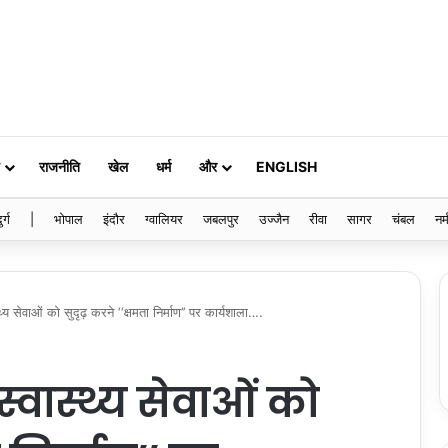
राजनीति
खेल
धर्म
और
ENGLISH
ुर्ग
|
भोपाल
इंदौर
ग्वालियर
जबलपुर
उज्जैन
रीवा
सागर
चंबल
नर्
ास्थ्य सेवाओं को सुदृढ़ करने ‘‘क्षमता निर्माण’’ पर कार्यशाला….
ं स्वास्थ्य सेवाओं को