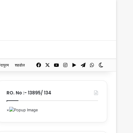
Facebook
X
YouTube
Instagram
Google Play
Telegram
WhatsApp
Switch skin
मदापुरम
शहडोल
RO. No :- 13895/ 134