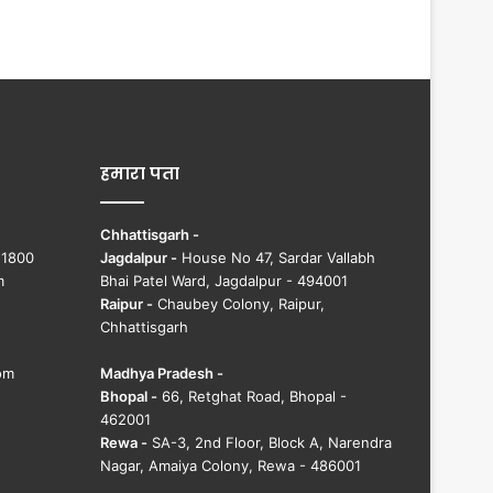
हमारा पता
Chhattisgarh -
51800
Jagdalpur -
House No 47, Sardar Vallabh
m
Bhai Patel Ward, Jagdalpur - 494001
Raipur -
Chaubey Colony, Raipur,
Chhattisgarh
om
Madhya Pradesh -
Bhopal -
66, Retghat Road, Bhopal -
462001
Rewa -
SA-3, 2nd Floor, Block A, Narendra
Nagar, Amaiya Colony, Rewa - 486001