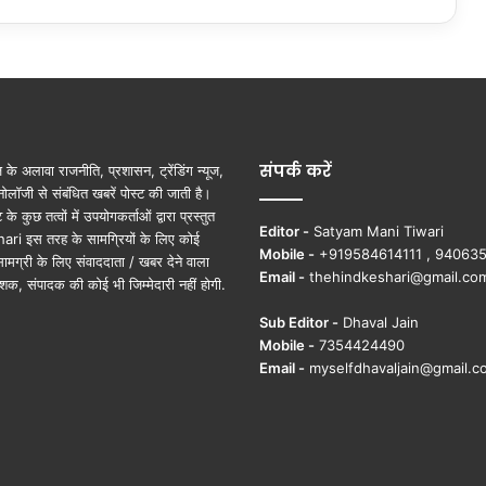
खे
ती
में
ड
ब
ल
मु
संपर्क करें
ना
ूज़ के अलावा राजनीति, प्रशासन, ट्रेंडिंग न्यूज,
फा
ोलॉजी से संबंधित खबरें पोस्ट की जाती है।
…
ुछ तत्वों में उपयोगकर्ताओं द्वारा प्रस्तुत
Editor -
Satyam Mani Tiwari
ri इस तरह के सामग्रियों के लिए कोई
Mobile -
+919584614111 , 94063
ामग्री के लिए संवाददाता / खबर देने वाला
Email -
thehindkeshari@gmail.co
शक, संपादक की कोई भी जिम्मेदारी नहीं होगी.
Sub Editor -
Dhaval Jain
Mobile -
7354424490
Email -
myselfdhavaljain@gmail.c