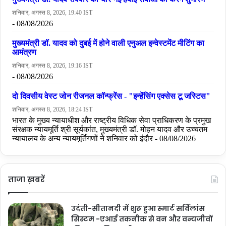
Tags
Hindi News
Narendra Modi
NDTV
NDTV India
Silkyara tunnel rescue
Uttarkashi tunnel rescue
ताजा ख़बरें
उदंती-सीतानदी में शुरू हुआ स्मार्ट सर्विलांस
सिस्टम -एआई तकनीक से वन और वन्यजीवों