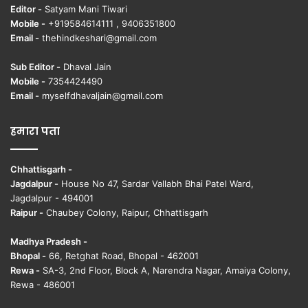
Editor -
Satyam Mani Tiwari
Mobile -
+919584614111 , 9406351800
Email -
thehindkeshari@gmail.com
Sub Editor -
Dhaval Jain
Mobile -
7354424490
Email -
myselfdhavaljain@gmail.com
हमारा पता
Chhattisgarh -
Jagdalpur -
House No 47, Sardar Vallabh Bhai Patel Ward,
Jagdalpur - 494001
Raipur -
Chaubey Colony, Raipur, Chhattisgarh
Madhya Pradesh -
Bhopal -
66, Retghat Road, Bhopal - 462001
Rewa -
SA-3, 2nd Floor, Block A, Narendra Nagar, Amaiya Colony,
Rewa - 486001