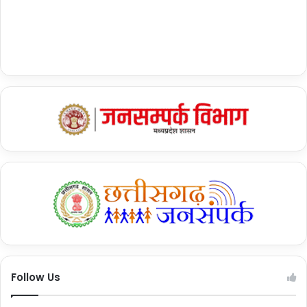
Tags
Arunachal Pradesh
Arunachal Pradesh wildfire
BRO
China
dense forest
Fire
forest
Forest Department
Gajraj Corps
India China Border
Indian Army
Lungla
Lungla Sub-Division
Massive Jungle Fire
massive wildfire
Sagkyur village
Sashastra Seema Bal (SSB)
Tawang Brigade
Tawang Chu river belt
Tawang district
villages
wildfire in jungle
अरुणाचल प्रदेश के जंगल में आग
जंगल में लगी आग
तवांग चू नदी क्षेत्र में आग
तवांग जिला
भारत चीन सीमा
भारतीय सेना
Follow Us