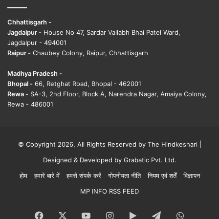
Chhattisgarh -
Jagdalpur -
House No 47, Sardar Vallabh Bhai Patel Ward,
Jagdalpur - 494001
Raipur -
Chaubey Colony, Raipur, Chhattisgarh
Madhya Pradesh -
Bhopal -
66, Retghat Road, Bhopal - 462001
Rewa -
SA-3, 2nd Floor, Block A, Narendra Nagar, Amaiya Colony,
Rewa - 486001
© Copyright 2026, All Rights Reserved by The Hindkeshari |
Designed & Developed by
Grabatic Pvt. Ltd.
होम
हमारे बारे में
हमसे संपर्क करें
गोपनीयता नीति
नियम एवं शर्तें
विज्ञापन
MP INFO RSS FEED
Facebook
X
YouTube
Instagram
Google
Telegram
WhatsA