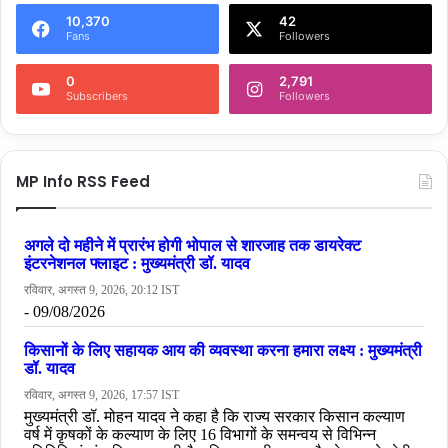
10,370
42
Fans
Followers
0
2,791
Subscribers
Followers
MP Info RSS Feed