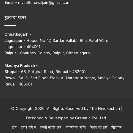
Email -
myselfdhavaljain@gmail.com
हमारा पता
Chhattisgarh -
Jagdalpur -
House No 47, Sardar Vallabh Bhai Patel Ward,
Jagdalpur - 494001
Raipur -
Chaubey Colony, Raipur, Chhattisgarh
Madhya Pradesh -
Bhopal -
66, Retghat Road, Bhopal - 462001
Rewa -
SA-3, 2nd Floor, Block A, Narendra Nagar, Amaiya Colony,
Rewa - 486001
© Copyright 2026, All Rights Reserved by The Hindkeshari |
Designed & Developed by
Grabatic Pvt. Ltd.
होम
हमारे बारे में
हमसे संपर्क करें
गोपनीयता नीति
नियम एवं शर्तें
विज्ञापन