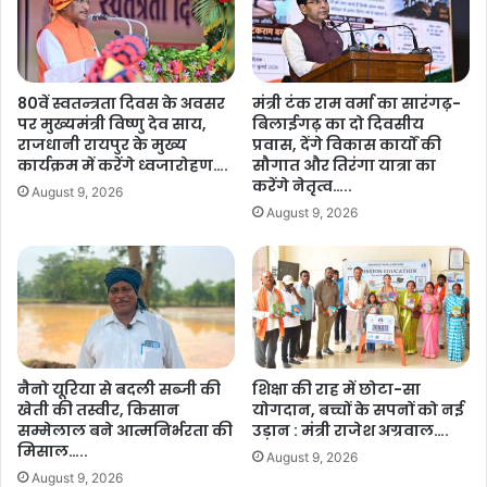
ज
-
ना
शि
’
क्ष
के
क
80वें स्वतन्त्रता दिवस के अवसर
मंत्री टंक राम वर्मा का सारंगढ़-
त
बै
पर मुख्यमंत्री विष्णु देव साय,
बिलाईगढ़ का दो दिवसीय
ह
ठ
राजधानी रायपुर के मुख्य
प्रवास, देंगे विकास कार्यों की
त
कें
कार्यक्रम में करेंगे ध्वजारोहण….
सौगात और तिरंगा यात्रा का
रा
,
करेंगे नेतृत्व…..
August 9, 2026
य
मु
August 9, 2026
पु
ख्य
र
मं
से
त्री
8
वि
5
ष्णु
0
दे
श्र
व
द्धा
सा
नैनो यूरिया से बदली सब्जी की
शिक्षा की राह में छोटा-सा
लु
खेती की तस्वीर, किसान
योगदान, बच्चों के सपनों को नई
य
र
सम्मेलाल बने आत्मनिर्भरता की
उड़ान : मंत्री राजेश अग्रवाल….
की
मिसाल…..
वा
प
August 9, 2026
ना
ह
August 9, 2026