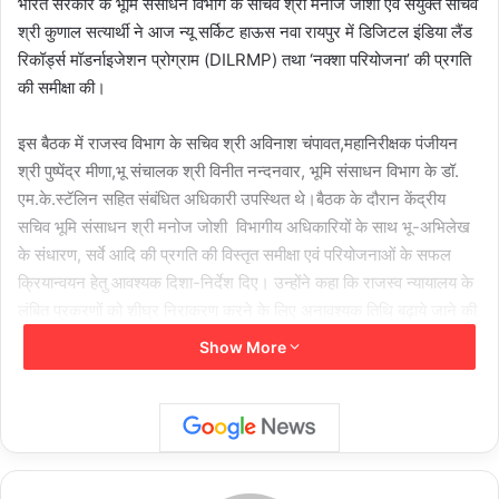
भारत सरकार के भूमि संसाधन विभाग के सचिव श्री मनोज जोशी एवं संयुक्त सचिव
श्री कुणाल सत्यार्थी ने आज न्यू सर्किट हाऊस नवा रायपुर में डिजिटल इंडिया लैंड
रिकॉर्ड्स मॉडर्नाइजेशन प्रोग्राम (DILRMP) तथा ‘नक्शा परियोजना’ की प्रगति
की समीक्षा की।
इस बैठक में राजस्व विभाग के सचिव श्री अविनाश चंपावत,महानिरीक्षक पंजीयन
श्री पुष्पेंद्र मीणा,भू संचालक श्री विनीत नन्दनवार, भूमि संसाधन विभाग के डॉ.
एम.के.स्टॅलिन सहित संबंधित अधिकारी उपस्थित थे।बैठक के दौरान केंद्रीय
सचिव भूमि संसाधन श्री मनोज जोशी विभागीय अधिकारियों के साथ भू-अभिलेख
के संधारण, सर्वे आदि की प्रगति की विस्तृत समीक्षा एवं परियोजनाओं के सफल
क्रियान्वयन हेतु आवश्यक दिशा-निर्देश दिए। उन्होंने कहा कि राजस्व न्यायालय के
लंबित प्रकरणों को शीघ्र निराकरण करने के लिए अनावश्यक तिथि बढ़ाये जाने की
परंपरा को रोका जाए। जिओरिफ्रेंसिंग के कार्य को पूर्ण कर किसानों के हित मे
Show More
उपयोग करें।
इसके लिए ध्यान रखें कि भूमि के क्षेत्र और सीमा में वेरिएशन कम से कम हो।
जमीन से संबंधित प्रकरणों को निराकृत करने के लिए विशेष राजस्व अधिकारियों
की नियुक्ति की जा सकती है। राज्य में भूमि सर्वे या रिसर्वे के कार्याे को क्षेत्रानुसार