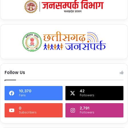
Follow Us
10,370
42
Fans
Followers
0
2,791
Subscribers
Followers