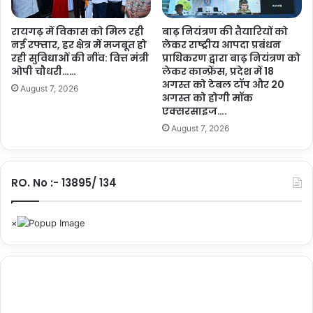
त
सी
की
य
रायगढ़ में विकास को मिल रही
बाढ़ नियंत्रण की तैयारियों को
वै
दौ
नई रफ्तार, हर क्षेत्र में मजबूत हो
लेकर राष्ट्रीय आपदा प्रबंधन
श्वि
रा
रही सुविधाओं की नींव: वित्त मंत्री
प्राधिकरण द्वारा बाढ़ नियंत्रण को
क
का
ओपी चौधरी……
लेकर कान्फ्रेंस, प्रदेश में 18
ने
र्य
अगस्त को टेबल टॉप और 20
August 7, 2026
तृ
क्र
अगस्त को होगी मॉक
त्व
म
एक्सरसाइज….
क्ष
…
August 7, 2026
म
ता
का
प्र
RO. No :- 13895/ 134
ती
क
…