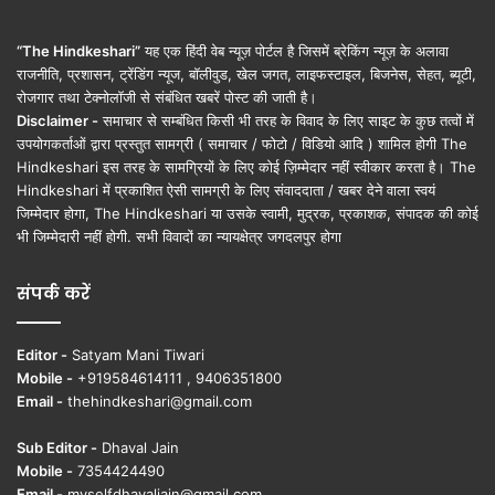
“The Hindkeshari”
यह एक हिंदी वेब न्यूज़ पोर्टल है जिसमें ब्रेकिंग न्यूज़ के अलावा
राजनीति, प्रशासन, ट्रेंडिंग न्यूज, बॉलीवुड, खेल जगत, लाइफस्टाइल, बिजनेस, सेहत, ब्यूटी,
रोजगार तथा टेक्नोलॉजी से संबंधित खबरें पोस्ट की जाती है।
Disclaimer -
समाचार से सम्बंधित किसी भी तरह के विवाद के लिए साइट के कुछ तत्वों में
उपयोगकर्ताओं द्वारा प्रस्तुत सामग्री ( समाचार / फोटो / विडियो आदि ) शामिल होगी The
Hindkeshari इस तरह के सामग्रियों के लिए कोई ज़िम्मेदार नहीं स्वीकार करता है। The
Hindkeshari में प्रकाशित ऐसी सामग्री के लिए संवाददाता / खबर देने वाला स्वयं
जिम्मेदार होगा, The Hindkeshari या उसके स्वामी, मुद्रक, प्रकाशक, संपादक की कोई
भी जिम्मेदारी नहीं होगी. सभी विवादों का न्यायक्षेत्र जगदलपुर होगा
संपर्क करें
Editor -
Satyam Mani Tiwari
Mobile -
+919584614111 , 9406351800
Email -
thehindkeshari@gmail.com
Sub Editor -
Dhaval Jain
Mobile -
7354424490
Email -
myselfdhavaljain@gmail.com