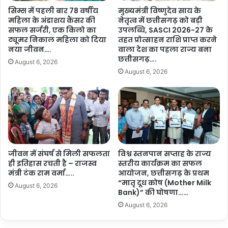
प्रदेश में संचालित अन्य नागरिक सुविधा पोर्टल जैसे निदान-1100, मोर संगवारी,
हु
सिम्स में पहली बार 78 वर्षीय
मुख्यमंत्री विष्णुदेव साय के
संपत्ति कर तथा नगरीय प्रशासन से संबंधित अन्य सेवाओं व सुविधाओं को भी आदर्श
ई
महिला के अंडाशय कैंसर की
नेतृत्व में छत्तीसगढ़ को बड़ी
दु
सुविधा केन्द्र के साथ जोड़ा जाएगा।
सफल सर्जरी, एक किलो का
उपलब्धि, SASCI 2026-27 के
ख
ट्यूमर निकाल महिला को दिया
तहत प्रोत्साहन राशि प्राप्त करने
द
नया जीवन….
वाला देश का पहला राज्य बना
घ
छत्तीसगढ़….
यह भी पढ़ें :-
सुशासन तिहार में मुख्यमंत्री विष्णुदेव साय पहुंचे बीजापुर
August 6, 2026
ट
August 6, 2026
के सुदूर गांव कोण्डापल्ली : चौपाल में सुनीं ग्रामीणों की समस्याएं….
ना
प
र
कैसे मिलेगी नागरिकों को सुविधाएं
शो
क
आदर्श सुविधा केन्द्र के माध्यम से सेवाएं प्राप्त करने के लिए नागरिकों को अपनी
सं
इच्छित सेवाओं से संबंधित आवेदन सुविधा केन्द्र में जाकर दर्ज/जमा करानी होगी।
वे
जीवन में संघर्ष से मिली सफलता
विश्व स्तनपान सप्ताह के राज्य
द
नागरिकों से प्राप्त आवेदन की प्रकृति एवं गुण-दोष के आधार पर नगरीय निकाय
ही इतिहास रचती है – राजस्व
स्तरीय कार्यक्रम का सफल
ना
द्वारा आदर्श सुविधा केन्द्र के माध्यम से निराकरण निर्धारित समय-सीमा के भीतर
मंत्री टंक राम वर्मा…..
आयोजन, छत्तीसगढ़ के प्रथम
व्य
किया जाएगा। यह पूरी प्रक्रिया ऑनलाइन प्रणाली से जुड़ी होगी और इसकी
“मातृ दूध कोष (Mother Milk
क्त
August 6, 2026
Bank)” की घोषणा……
मॉनिटरिंग राज्य शहरी विकास अभिकरण में स्थापित राज्य स्तरीय कमाण्ड एंड
की
कण्ट्रोल सेंटर के माध्यम से की जाएगी।
August 6, 2026
…
.