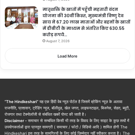
मातृशक्ति के खातों में पहुँची महतारी वंदन
योजना की 30वीं किस्त, मुख्यमंत्री विष्णु देव
साय ने 67.20 लाख माताओं और बहनों के खातों
में डीबीटी के माध्यम से अंतरित किए 630.55
करोड़ रुपये…
August 7, 2026
Load More
“The Hindkeshari”
यह एक हिंदी वेब न्यूज़ पोर्टल है जिसमें ब्रेकिंग न्यूज़ के अलावा
राजनीति, प्रशासन, ट्रेंडिंग न्यूज, बॉलीवुड, खेल जगत, लाइफस्टाइल, बिजनेस, सेहत, ब्यूटी,
रोजगार तथा टेक्नोलॉजी से संबंधित खबरें पोस्ट की जाती है।
Disclaimer -
समाचार से सम्बंधित किसी भी तरह के विवाद के लिए साइट के कुछ तत्वों में
उपयोगकर्ताओं द्वारा प्रस्तुत सामग्री ( समाचार / फोटो / विडियो आदि ) शामिल होगी The
Hindkeshari इस तरह के सामग्रियों के लिए कोई ज़िम्मेदार नहीं स्वीकार करता है। The