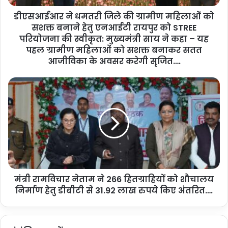
ध
डीएसआईआर ने धमतरी जिले की ग्रामीण महिलाओं को
म
यह भी पढ़ें :-
दंतेवाड़ा में 63 माओवादियों ने हिंसा का रास्ता
सशक्त बनाने हेतु एनआईटी रायपुर को STREE
त
री
परियोजना की स्वीकृत: मुख्यमंत्री साय ने कहा – यह
छोड़कर लोकतंत्र और विकास की मुख्यधारा से जुड़ने का लिया
जि
पहल ग्रामीण महिलाओं को सशक्त बनाकर सतत
संकल्प: मुख्यमंत्री विष्णु देव साय…
ले
आजीविका के अवसर करेगी सृजित….
की
ग्रा
मं
मी
त्री
ण
रा
म
म
हि
वि
ला
चा
ओं
र
को
ने
स
ता
श
मंत्री रामविचार नेताम ने 266 हितग्राहियों को शौचालय
म
क्त
निर्माण हेतु डीबीटी से 31.92 लाख रुपये किए अंतरित….
ने
ब
2
ना
6
ने
6