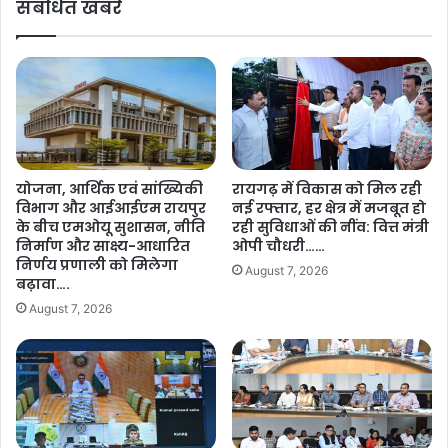
हे
संबंधित खबरें
हि
तु
त
ए
ग्रा
न
हि
आ
यों
ई
को
टी
शौ
रा
चा
य
ल
योजना, आर्थिक एवं सांख्यिकी
रायगढ़ में विकास को मिल रही
पु
य
विभाग और आईआईएम रायपुर
नई रफ्तार, हर क्षेत्र में मजबूत हो
र
नि
के बीच एमओयू सुशासन, नीति
रही सुविधाओं की नींव: वित्त मंत्री
को
र्मा
निर्माण और साक्ष्य-आधारित
ओपी चौधरी……
S
ण
निर्णय प्रणाली को मिलेगा
August 7, 2026
T
हे
बढ़ावा….
R
तु
August 7, 2026
E
डी
E
बी
प
टी
रि
से
यो
3
ज
1
ना