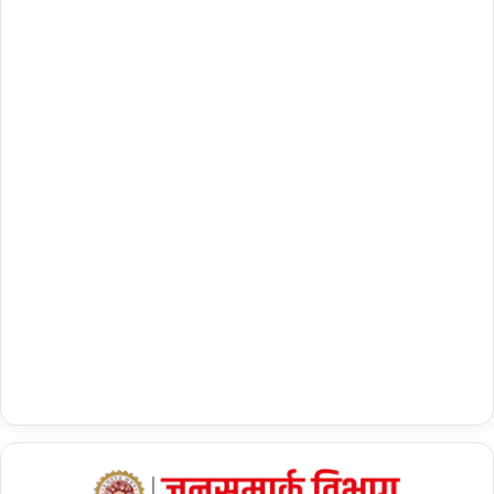
मी
ण
म
हि
ला
ओं
को
स
श
क्त
ब
ना
क
र
स
त
त
आ
जी
वि
का