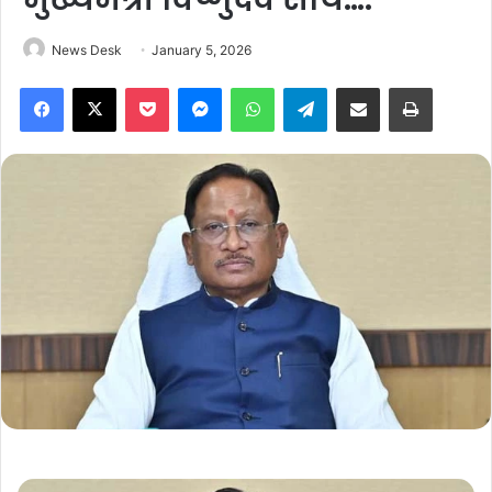
News Desk
January 5, 2026
Facebook
X
Pocket
Messenger
WhatsApp
Telegram
Share via Email
Print