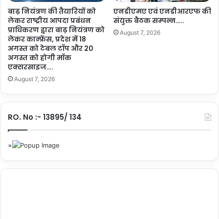
.
की
बाढ़ नियंत्रण की तैयारियों को
एनडीएमए एवं एनडीआरएफ की
9
स्वी
लेकर राष्ट्रीय आपदा प्रबंधन
संयुक्त बैठक सम्पन्न…..
2
प्राधिकरण द्वारा बाढ़ नियंत्रण को
कृ
ला
August 7, 2026
लेकर कान्फ्रेंस, प्रदेश में 18
त
ख
अगस्त को टेबल टॉप और 20
:
रु
अगस्त को होगी मॉक
मु
प
एक्सरसाइज….
ख्य
ये
August 7, 2026
मं
कि
त्री
ए
सा
अं
य
त
RO. No :- 13895/ 134
ने
रि
क
त
हा
…
–
.
य
ह
प
ह
ल
ग्रा