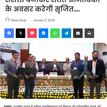
के अवसर करेगी सृजित….
News Desk
January 5, 2026
Facebook
X
Pocket
Messenger
WhatsApp
Telegram
Share via Email
Print
रायपुर:
ग्रामीण भारत में महिला सशक्तिकरण एवं विकास को प्रोत्साहित करने की