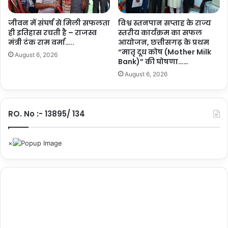
सो
का
या
शेयर करें :-
ज
बी
जीवन में संघर्ष से मिली सफलता
विश्व स्तनपान सप्ताह के राज्य
ता
ही इतिहास रचती है – राजस्व
स्तरीय कार्यक्रम का सफल
न
More
मंत्री टंक राम वर्मा…..
आयोजन, छत्तीसगढ़ के प्रथम
या
औ
“मातृ दूध कोष (Mother Milk
आ
र
August 6, 2026
Bank)” की घोषणा……
भा
मूं
र
August 6, 2026
ग
…
फ
.
ली
की
RO. No :- 13895/ 134
ए
म
ए
स
पी
प
र
ख
री
द
को