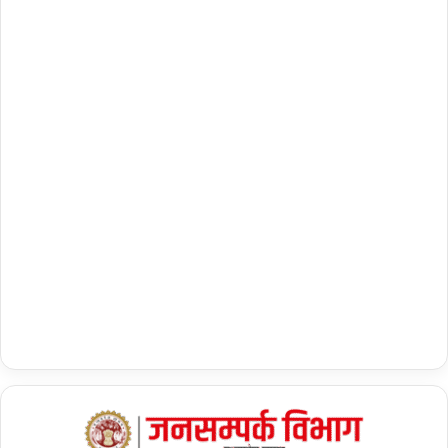
मं
जू
री
,
कि
सा
नों
के
हि
तों
की
सु
र
क्षा
ह
मा
री
शी
र्ष
प्रा
थ