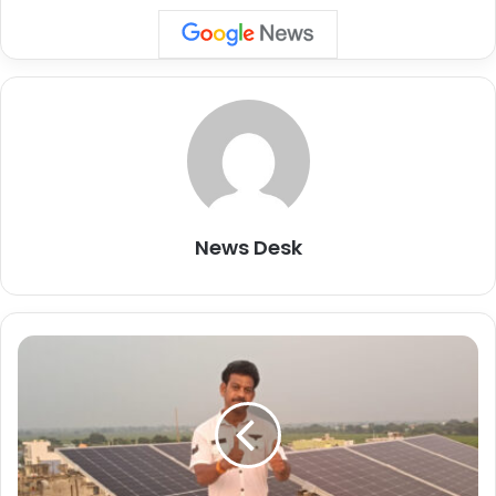
परियोजना को धमतरी जिला प्रशासन से श्री अबिनाश मिश्रा, कलेक्टर एवं जिला
दंडाधिकारी, श्री गजेंद्र सिंह ठाकुर, मुख्य कार्यकारी अधिकारी, जिला पंचायत, डॉ.
शैलेंद्र सिंह, सहायक निदेशक, CSSDA एवं जिला अधिकारी, तथा श्री जय वर्मा,
DPM, CGSRLM शामिल हैं, जो स्थानीय समन्वय एवं व्यापक जनपहुंच सुनिश्चित
करेंगे।
एनआईटी रायपुर की ओर से इस परियोजना का मार्गदर्शन निदेशक डॉ. एन. वी.
रामना राव द्वारा किया जा रहा है।परियोजना का नेतृत्व डॉ. अनुज कुमार शुक्ला,
सहायक प्राध्यापक एवं प्रधान अन्वेषक कर रहे हैं। उनके साथ श्री पवन
News Desk
कटारिया, सहायक कुलसचिव एवं सह-प्रधान अन्वेषक एवं प्रभारी अधिकारी,
NITRRFIE के रूप में जुड़े हैं। विज्ञान एवं प्रौद्योगिकी मंत्रालय के वैज्ञानिक और
औद्योगिक अनुसंधान विभाग की ओर से डॉ. विपिन शुक्ला, वैज्ञानिक-जी एवं
सलाहकार तथा A2K+ के प्रमुख, तथा डॉ. वंदना कालिया, वैज्ञानिक ‘एफ’ इस
पी
परियोजना को साकार करने में महत्वपूर्ण भूमिका निभा रहे हैं।
ए
म
सू
यह भी पढ़ें :-
पीएम सूर्यघर मुफ्त बिजली योजना का उत्साह के साथ
र्य
लोग ले रहे हैं लाभ,अब तक 331 लोगों ने लगवाए सोलर पैनल….
घ
र