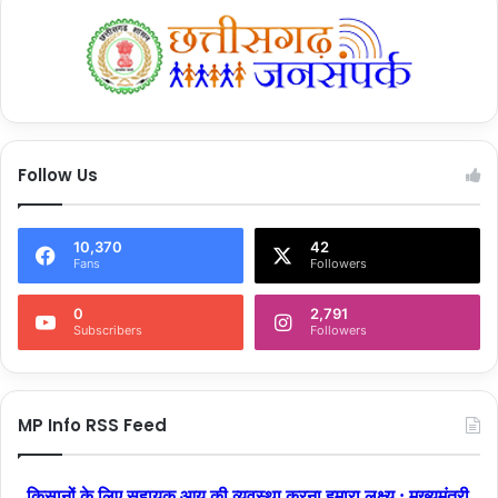
Follow Us
10,370
42
Fans
Followers
0
2,791
Subscribers
Followers
MP Info RSS Feed