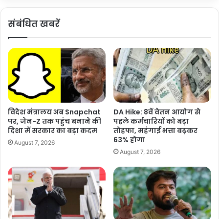
र
में
डा
हु
यह भी पढ़ें :-
भारत दुनिया का एक चमकता स्थान, विकास और
संबंधित खबरें
ला
ए
"
ह
नवाचार का ‘पावरहाउस’: PM मोदी
:
म
गा
ले
इसे भी पढ़ें:-
जा
में
में
क
अ
री
शेयर करें :-
स्प
ब
ता
More
5
विदेश मंत्रालय अब Snapchat
DA Hike: 8वें वेतन आयोग से
ल
0
पर, जेन-Z तक पहुंच बनाने की
पहले कर्मचारियों को बड़ा
ह
0
दिशा में सरकार का बड़ा कदम
तोहफा, महंगाई भत्ता बढ़कर
म
लो
63% होगा
August 7, 2026
ले
गों
August 7, 2026
प
की
र
मौ
इ
त
ज
प
रा
र
य
ज
ली
ता