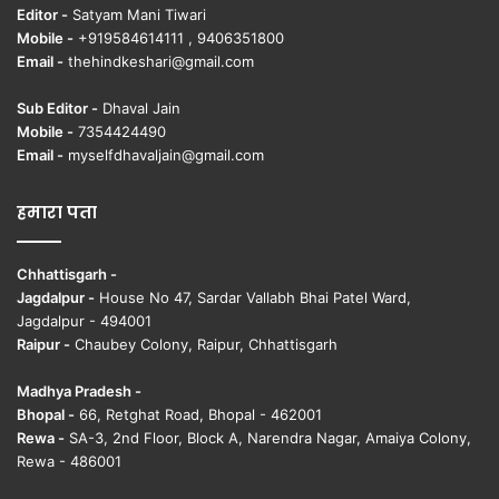
Editor -
Satyam Mani Tiwari
Mobile -
+919584614111 , 9406351800
Email -
thehindkeshari@gmail.com
Sub Editor -
Dhaval Jain
Mobile -
7354424490
Email -
myselfdhavaljain@gmail.com
हमारा पता
Chhattisgarh -
Jagdalpur -
House No 47, Sardar Vallabh Bhai Patel Ward,
Jagdalpur - 494001
Raipur -
Chaubey Colony, Raipur, Chhattisgarh
Madhya Pradesh -
Bhopal -
66, Retghat Road, Bhopal - 462001
Rewa -
SA-3, 2nd Floor, Block A, Narendra Nagar, Amaiya Colony,
Rewa - 486001