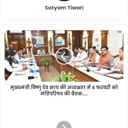
Satyam Tiwari
मु
ख्य
मं
त्री
वि
ष्णु
दे
व
सा
मुख्यमंत्री विष्णु देव साय की अध्यक्षता में 4 फरवरी को
य
मंत्रिपरिषद की बैठक…..
की
अ
ध्य
च
क्ष
ल
ता
ती
में
ट्रे