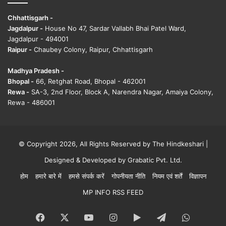
Chhattisgarh -
Jagdalpur -
House No 47, Sardar Vallabh Bhai Patel Ward,
Jagdalpur - 494001
Raipur -
Chaubey Colony, Raipur, Chhattisgarh
Madhya Pradesh -
Bhopal -
66, Retghat Road, Bhopal - 462001
Rewa -
SA-3, 2nd Floor, Block A, Narendra Nagar, Amaiya Colony,
Rewa - 486001
© Copyright 2026, All Rights Reserved by The Hindkeshari |
Designed & Developed by
Grabatic Pvt. Ltd.
होम
हमारे बारे में
हमसे संपर्क करें
गोपनीयता नीति
नियम एवं शर्तें
विज्ञापन
MP INFO RSS FEED
Facebook
X
YouTube
Instagram
Google
Telegram
WhatsA