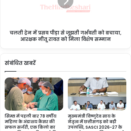
4
न
फ
में
र
प्र
व
स
री
व
को
चलती ट्रेन में प्रसव पीड़ा से जूझती गर्भवती को बचाया,
पी
मं
आरक्षक नीतू रावत को मिला विशेष सम्मान
ड़ा
त्रि
से
प
जू
रि
झ
संबंधित खबरें
ष
ती
द
ग
की
र्भ
बै
व
ठ
ती
क
को
…
ब
.
चा
.
या
सिम्स में पहली बार 78 वर्षीय
मुख्यमंत्री विष्णुदेव साय के
,
महिला के अंडाशय कैंसर की
नेतृत्व में छत्तीसगढ़ को बड़ी
आ
सफल सर्जरी, एक किलो का
उपलब्धि, SASCI 2026-27 के
र