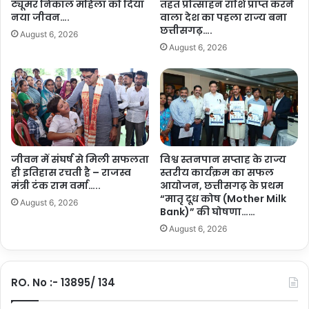
ट्यूमर निकाल महिला को दिया
तहत प्रोत्साहन राशि प्राप्त करने
क्ष
नया जीवन….
वाला देश का पहला राज्य बना
क
छत्तीसगढ़….
August 6, 2026
नी
August 6, 2026
तू
रा
व
त
को
मि
ला
जीवन में संघर्ष से मिली सफलता
विश्व स्तनपान सप्ताह के राज्य
वि
ही इतिहास रचती है – राजस्व
स्तरीय कार्यक्रम का सफल
शे
मंत्री टंक राम वर्मा…..
आयोजन, छत्तीसगढ़ के प्रथम
ष
“मातृ दूध कोष (Mother Milk
स
August 6, 2026
Bank)” की घोषणा……
म्मा
August 6, 2026
न
RO. No :- 13895/ 134