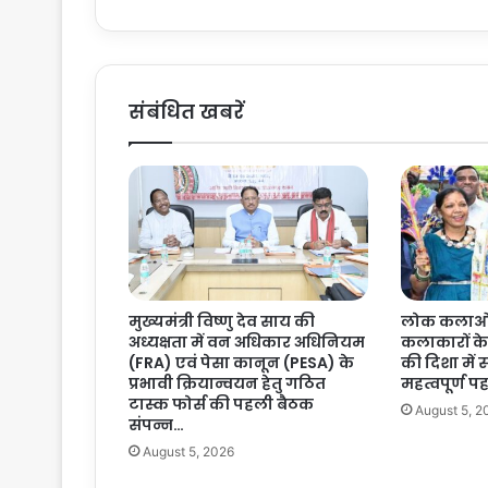
जि
त
प
वा
र
संबंधित खबरें
के
आ
क
स्मि
क
नि
ध
न
प
मुख्यमंत्री विष्णु देव साय की
लोक कलाओं 
र
अध्यक्षता में वन अधिकार अधिनियम
कलाकारों क
मु
(FRA) एवं पेसा कानून (PESA) के
की दिशा में 
ख्य
प्रभावी क्रियान्वयन हेतु गठित
महत्वपूर्ण 
मं
टास्क फोर्स की पहली बैठक
August 5, 2
त्री
संपन्न…
वि
August 5, 2026
ष्णु
दे