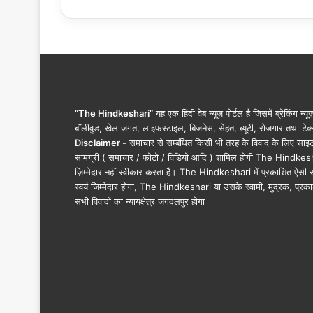
व
सा
य
ने
ज
ता
या
“The Hindkeshari”
यह एक हिंदी वेब न्यूज़ पोर्टल है जिसमें ब्रेकिंग न्य
ग
बॉलीवुड, खेल जगत, लाइफस्टाइल, बिजनेस, सेहत, ब्यूटी, रोजगार तथा टेक्न
ह
Disclaimer -
समाचार से सम्बंधित किसी भी तरह के विवाद के लिए साइट के क
रा
सामग्री ( समाचार / फोटो / विडियो आदि ) शामिल होगी The Hindkesha
शो
ज़िम्मेदार नहीं स्वीकार करता है। The Hindkeshari में प्रकाशित ऐसी स
क
स्वयं जिम्मेदार होगा, The Hindkeshari या उसके स्वामी, मुद्रक, प्रका
…
सभी विवादों का न्यायक्षेत्र जगदलपुर होगा
.