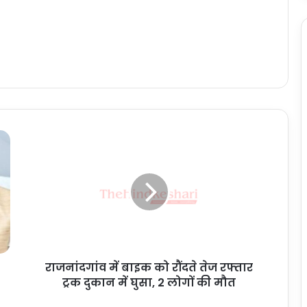
रा
ज
नां
द
गां
व
में
बा
इ
राजनांदगांव में बाइक को रौंदते तेज रफ्तार
क
ट्रक दुकान में घुसा, 2 लोगों की मौत
को
रौं