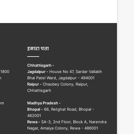
हमारा पता
Chhattisgarh -
51800
Jagdalpur -
House No 47, Sardar Vallabh
m
Bhai Patel Ward, Jagdalpur - 494001
Raipur -
Chaubey Colony, Raipur,
Chhattisgarh
om
Madhya Pradesh -
Bhopal -
66, Retghat Road, Bhopal -
462001
Rewa -
SA-3, 2nd Floor, Block A, Narendra
Nagar, Amaiya Colony, Rewa - 486001