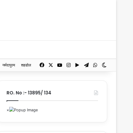
Facebook
X
YouTube
Instagram
Google Play
Telegram
WhatsApp
Switch skin
नर्मदापुरम
शहडोल
RO. No :- 13895/ 134