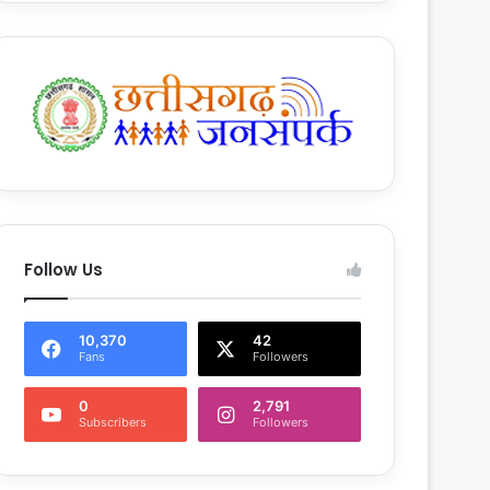
Follow Us
10,370
42
Fans
Followers
0
2,791
Subscribers
Followers