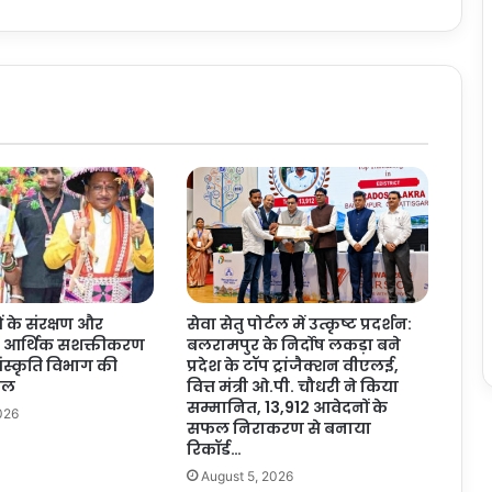
द
ते
ते
ज
र
फ्ता
र
ट्र
क
दु
का
न
में
घु
के संरक्षण और
सेवा सेतु पोर्टल में उत्कृष्ट प्रदर्शन:
सा
े आर्थिक सशक्तीकरण
बलरामपुर के निर्दोष लकड़ा बने
,
संस्कृति विभाग की
प्रदेश के टॉप ट्रांजैक्शन वीएलई,
2
पहल
वित्त मंत्री ओ.पी. चौधरी ने किया
लो
सम्मानित, 13,912 आवेदनों के
026
गों
सफल निराकरण से बनाया
की
रिकॉर्ड…
मौ
August 5, 2026
त