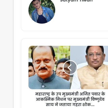
म
हा
रा
ष्ट्र
के
उ
प
मु
ख्य
महाराष्ट्र के उप मुख्यमंत्री अजित पवार के
मं
आकस्मिक निधन पर मुख्यमंत्री विष्णुदेव
त्री
अ
साय ने जताया गहरा शोक….