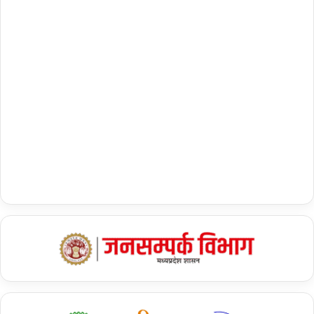
Tags
Gaza Hospital Attack
Israel Hamas War
IsraelPalestineConflict
PM Netanyahu