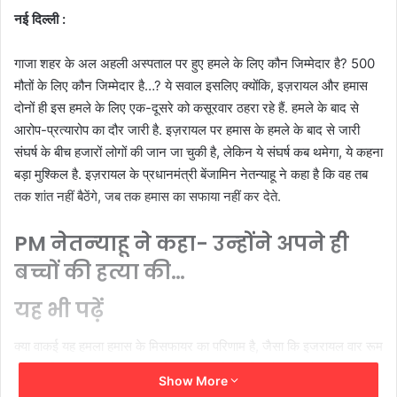
नई दिल्‍ली :
गाजा शहर के अल अहली अस्पताल पर हुए हमले के लिए कौन जिम्‍मेदार है? 500
मौतों के लिए कौन जिम्‍मेदार है…? ये सवाल इसलिए क्‍योंकि, इज़रायल और हमास
दोनों ही इस हमले के लिए एक-दूसरे को कसूरवार ठहरा रहे हैं. हमले के बाद से
आरोप-प्रत्यारोप का दौर जारी है. इज़रायल पर हमास के हमले के बाद से जारी
संघर्ष के बीच हजारों लोगों की जान जा चुकी है, लेकिन ये संघर्ष कब थमेगा, ये कहना
बड़ा मुश्किल है. इज़रायल के प्रधानमंत्री बेंजामिन नेतन्‍याहू ने कहा है कि वह तब
तक शांत नहीं बैठेंगे, जब तक हमास का सफाया नहीं कर देते.
PM नेतन्‍याहू ने कहा- उन्‍होंने अपने ही
बच्चों की हत्या की…
यह भी पढ़ें
क्‍या वाकई यह हमला हमास के मिसफायर का परिणाम है, जैसा कि इजरायल वार रूम
से दावा किया जा रहा है? इज़रायली प्रधानमंत्री बेंजामिन नेतन्याहू ने हमास पर
Show More
अस्पताल पर हुए हमले का आरोप लगाया है. पीएम नेतन्‍याहू ने ट्वीट कहा,