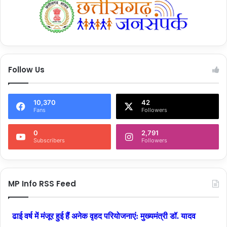
Follow Us
10,370
42
Fans
Followers
0
2,791
Subscribers
Followers
MP Info RSS Feed