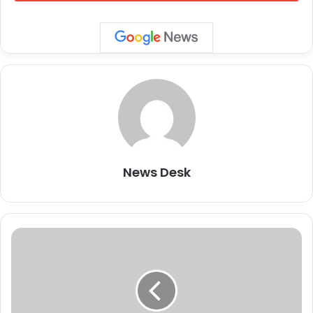
“अस्पताल में हमले को लेकर हमारे हाथ लगी खुफिया के मुताबिक, ये ‘इस्‍लामिक
जिहाद’ के मिसफायर रॉकेट लॉन्‍च का नतीजा है. यह बात पूरी दुनिया को पता चलना
चाहिए कि बर्बर आतंकवादियों ने ही गाजा के अस्पताल पर हमला किया है न कि
इज़रायली सुरक्षाबलों ने. आंतकियों ने हमारे बच्चों की हत्या तो की ही साथ ही उन्होंने
अपने बच्चों की भी हत्या की.” नेतन्‍याहू पूरी तरह से इज़रायल में बैठे आतंकियों को
अस्‍पताल पर हुए हमले के लिए जिम्‍मेदार ठहरा रहे हैं. लेकिन फिलिस्‍तीन का कहना
है कि नेतन्‍याहू झूठ बोल रहे हैं.
News Desk
2
0
सा
ल
बा
द