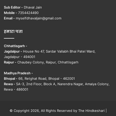
Sub Editor -
Dhaval Jain
Mobile -
7354424490
Email -
myselfdhavaljain@gmail.com
हमारा पता
Chhattisgarh -
Jagdalpur -
House No 47, Sardar Vallabh Bhai Patel Ward,
Jagdalpur - 494001
Raipur -
Chaubey Colony, Raipur, Chhattisgarh
Madhya Pradesh -
Bhopal -
66, Retghat Road, Bhopal - 462001
Rewa -
SA-3, 2nd Floor, Block A, Narendra Nagar, Amaiya Colony,
Rewa - 486001
© Copyright 2026, All Rights Reserved by The Hindkeshari |