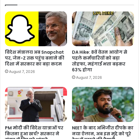
च
जा
बा
ने
रि
क्या
श
हैं
से
गा
मि
जा
ली
औ
रा
र
विदेश मंत्रालय अब Snapchat
DA Hike: 8वें वेतन आयोग से
ह
इ
पर, जेन-Z तक पहुंच बनाने की
पहले कर्मचारियों को बड़ा
त
ज
दिशा में सरकार का बड़ा कदम
तोहफा, महंगाई भत्ता बढ़कर
,
रा
63% होगा
August 7, 2026
A
य
August 7, 2026
Q
ल
I
के
में
लो
मा
गों
मू
की
Tags
Kerala News
Kerala special fast track court
ली
रा
sexually abused
सु
य
धा
PM मोदी की विदेश यात्राओं पर
NEET के बाद अभिजीत दीपके का
र
कितना हुआ खर्च? सरकार ने
नया ऐलान, अब इस मुद्दे को पूरे