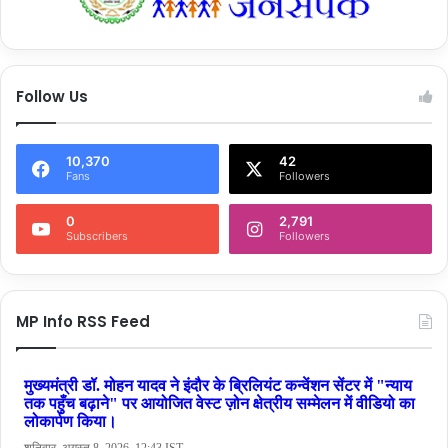
Follow Us
10,370
42
Fans
Followers
0
2,791
Subscribers
Followers
MP Info RSS Feed