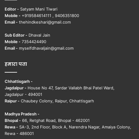
Editor -
Satyam Mani Tiwari
Mobile -
+919584614111 , 9406351800
Email -
thehindkeshari@gmail.com
Sub Editor -
Dhaval Jain
Mobile -
7354424490
Email -
myselfdhavaljain@gmail.com
हमारा पता
Chhattisgarh -
Jagdalpur -
House No 47, Sardar Vallabh Bhai Patel Ward,
Jagdalpur - 494001
Raipur -
Chaubey Colony, Raipur, Chhattisgarh
Madhya Pradesh -
Bhopal -
66, Retghat Road, Bhopal - 462001
Rewa -
SA-3, 2nd Floor, Block A, Narendra Nagar, Amaiya Colony,
Rewa - 486001