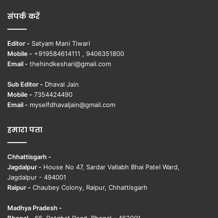
संपर्क करें
Editor -
Satyam Mani Tiwari
Mobile -
+919584614111 , 9406351800
Email -
thehindkeshari@gmail.com
Sub Editor -
Dhaval Jain
Mobile -
7354424490
Email -
myselfdhavaljain@gmail.com
हमारा पता
Chhattisgarh -
Jagdalpur -
House No 47, Sardar Vallabh Bhai Patel Ward,
Jagdalpur - 494001
Raipur -
Chaubey Colony, Raipur, Chhattisgarh
Madhya Pradesh -
Bhopal -
66, Retghat Road, Bhopal - 462001