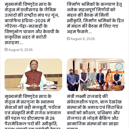
जें
व
मुख्यमंत्री विष्णुदेव साय के
निर्माण श्रमिकों के कल्याण हेतु
द्र
के
नेतृत्व में छत्तीसगढ़ के जैविक
अनेक महत्वपूर्ण निर्णयों को
या
लि
उत्पादों की राष्ट्रीय मंच पर गूंज,
मंडल की बैठक में मिली
द
ए
बायोफैच इंडिया-2026 में
स्वीकृति, निर्माण श्रमिकों के हित
व
प्रे
गौरेला-पेंड्रा-मरवाही के
में मंडल की बैठक में लिए गए
…
र
विष्णुभोग चावल और केवची के
अहम फैसले….
.
प्राकृतिक शहद ने बटोरी
णा
August 6, 2026
सराहना….
स्रो
त
August 6, 2026
…
.
मुख्यमंत्री विष्णुदेव साय के
मंत्री लक्ष्मी राजवाड़े की
नेतृत्व में सरगुजा के स्वास्थ्य
संवेदनशील पहल, बाल देखरेख
सेवाओं को बड़ी मजबूती, पर्यटन
संस्थाओं के अनाथ एवं निराश्रित
एवं संस्कृति मंत्री राजेश अग्रवाल
बच्चों को कौशल, प्रशिक्षण और
की पहल पर डीएमएफ से 26
रोजगार से जोड़ने बैंकिंग और
पैरामेडिकल पदों की स्वीकृति,
सामाजिक संस्थाओं का साझा