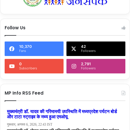
Follow Us
10,370
42
Fans
Followers
0
2,791
Subscribers
Followers
MP Info RSS Feed