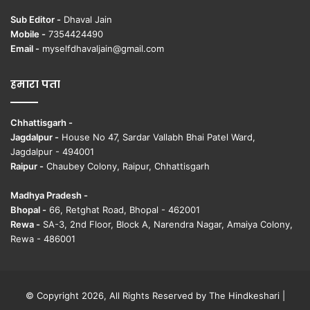
Sub Editor -
Dhaval Jain
Mobile -
7354424490
Email -
myselfdhavaljain@gmail.com
हमारा पता
Chhattisgarh -
Jagdalpur -
House No 47, Sardar Vallabh Bhai Patel Ward,
Jagdalpur - 494001
Raipur -
Chaubey Colony, Raipur, Chhattisgarh
Madhya Pradesh -
Bhopal -
66, Retghat Road, Bhopal - 462001
Rewa -
SA-3, 2nd Floor, Block A, Narendra Nagar, Amaiya Colony,
Rewa - 486001
© Copyright 2026, All Rights Reserved by The Hindkeshari |