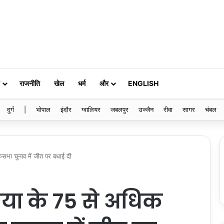
राजनीति
खेल
धर्म
और
ENGLISH
दुर्ग
|
भोपाल
इंदौर
ग्वालियर
जबलपुर
उज्जैन
रीवा
सागर
चंबल
कसभा चुनाव में जीत पर बधाई दी
िया के 75 से अधिक