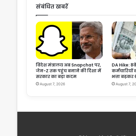
से
संबंधित खबरें
ल्सि
य
स
से
अ
धि
क
ग
र्म
विदेश मंत्रालय अब Snapchat पर,
DA Hike: 8व
हो
जेन-Z तक पहुंच बनाने की दिशा में
कर्मचारियों 
जा
सरकार का बड़ा कदम
भत्ता बढ़कर
ए
August 7, 2026
August 7, 2
गा
:
स्ट
डी