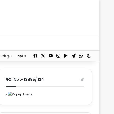
Facebook
X
YouTube
Instagram
Google Play
Telegram
WhatsApp
Switch skin
नर्मदापुरम
शहडोल
RO. No :- 13895/ 134