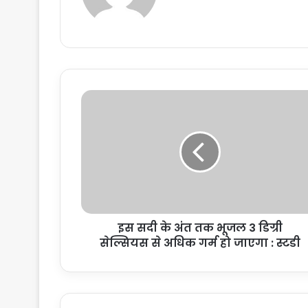
इ
स
स
दी
के
अं
त
त
क
इस सदी के अंत तक भूजल 3 डिग्री
भू
सेल्सियस से अधिक गर्म हो जाएगा : स्टडी
ज
ल
3
डि
ग्री