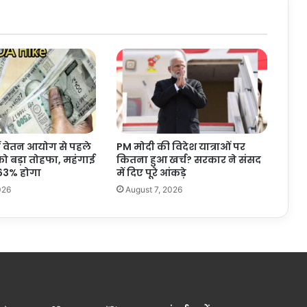
के
क
ई
इ
ला
कों
में
आ
ज
आं
ें वेतन आयोग से पहले
PM मोदी की विदेश यात्राओं पर
धी
को बड़ा तोहफा, महंगाई
कितना हुआ खर्च? सरकार ने संसद
औ
 63% होगा
में दिए पूरे आंकड़े
र
026
August 7, 2026
बा
रि
श
के
आ
सा
र