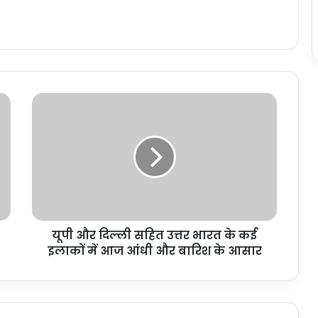
यू
पी
औ
र
दि
ल्ली
स
हि
त
यूपी और दिल्ली सहित उत्तर भारत के कई
उ
इलाकों में आज आंधी और बारिश के आसार
त्त
र
भा
र
त