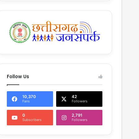
Follow Us
10,370
42
Fans
Followers
0
2,791
Subscribers
Followers