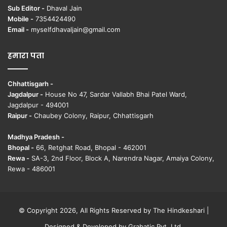
Sub Editor -
Dhaval Jain
Mobile -
7354424490
Email -
myselfdhavaljain@gmail.com
हमारा पता
Chhattisgarh -
Jagdalpur -
House No 47, Sardar Vallabh Bhai Patel Ward,
Jagdalpur - 494001
Raipur -
Chaubey Colony, Raipur, Chhattisgarh
Madhya Pradesh -
Bhopal -
66, Retghat Road, Bhopal - 462001
Rewa -
SA-3, 2nd Floor, Block A, Narendra Nagar, Amaiya Colony,
Rewa - 486001
© Copyright 2026, All Rights Reserved by The Hindkeshari |
Designed & Developed by
Grabatic Pvt. Ltd.