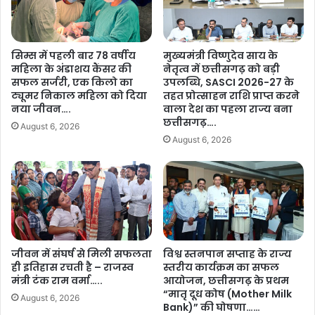
गु
इ
णा
को
त्म
पा
क
र्क
सिम्स में पहली बार 78 वर्षीय
मुख्यमंत्री विष्णुदेव साय के
वि
ब
महिला के अंडाशय कैंसर की
नेतृत्व में छत्तीसगढ़ को बड़ी
का
ना
सफल सर्जरी, एक किलो का
उपलब्धि, SASCI 2026-27 के
स
छ
ट्यूमर निकाल महिला को दिया
तहत प्रोत्साहन राशि प्राप्त करने
औ
त्ती
नया जीवन….
वाला देश का पहला राज्य बना
र
स
छत्तीसगढ़….
August 6, 2026
स
ग
August 6, 2026
म
ढ़
स्या
के
ओं
लि
प
ए
र
आ
हु
क
ई
र्ष
च
जीवन में संघर्ष से मिली सफलता
विश्व स्तनपान सप्ताह के राज्य
ण
ही इतिहास रचती है – राजस्व
स्तरीय कार्यक्रम का सफल
र्चा
का
मंत्री टंक राम वर्मा…..
आयोजन, छत्तीसगढ़ के प्रथम
…
कें
“मातृ दूध कोष (Mother Milk
.
द्र
August 6, 2026
Bank)” की घोषणा……
.
…