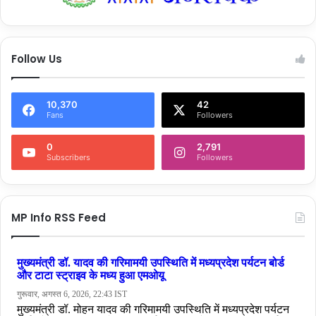
Follow Us
10,370
42
Fans
Followers
0
2,791
Subscribers
Followers
MP Info RSS Feed