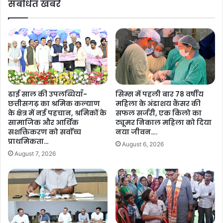
संबंधित खबरें
स
जा
म
र
स्या
औ
ओं
र
का
यो
हु
ज
आ
ना
त्व
ओं
रि
की
ढाई साल की उपलब्धियाँ-
सिम्स में पहली बार 78 वर्षीय
त
जा
छत्तीसगढ़ का श्रमिक कल्याण
महिला के अंडाशय कैंसर की
नि
न
के क्षेत्र में नई पहचान, श्रमिकों के
सफल सर्जरी, एक किलो का
रा
का
सामाजिक और आर्थिक
ट्यूमर निकाल महिला को दिया
क
री
सशक्तिकरण को सर्वाेच्च
नया जीवन….
र
-
प्राथमिकता…
August 6, 2026
ण
व
August 7, 2026
स्वा
न
स्थ्य
मं
मं
त्री
त्री
के
श्या
दा
म
र
बि