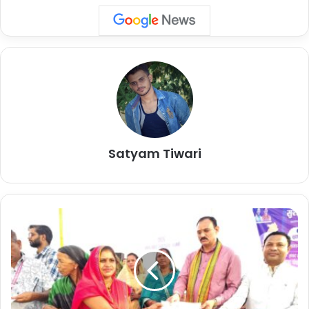
कर रहा है। यहाँ के मीडिया पाठ्यक्रमों में विद्यार्थियों को रटने की पद्धति से दूर कर
उनमें-आलोचनात्मक सोच,रचनात्मकता बहुविषयक शिक्षा और कौशल विकास पर
विशेष ध्यान केंद्रित किया जा रहा है, ताकि वे आधुनिक पत्रकारिता की चुनौतियों का
सामना कर सकें।
भीषण गर्मी को देखते हुए छात्रों के लिए बड़ी राहत
लाइब्रेरी में बनेगा एयरकूल्ड रीडिंग रूम
Satyam Tiwari
कुलपति प्रो. मनोज दयाल ने आगामी परीक्षाओं और छात्रों की पढ़ाई के प्रति
संवेदनशीलता दिखाते हुए विश्वविद्यालय प्रशासन को महत्वपूर्ण निर्देश दिए हैं। भीषण
गर्मी के प्रकोप को देखते हुए उन्होंने लाइब्रेरी में एयरकूल्ड रीडिंग रूम की व्यवस्था
करने को कहा है, ताकि छात्र-छात्राएं बिना किसी परेशानी के सुचारु रूप से अपना
म
अध्ययन जारी रख सके।
झौ
ली
शि
यह भी पढ़ें :-
Special Article : महतारी वंदन का उपहार, हर
वि
महीने खुशियों का रिचार्ज
र
में