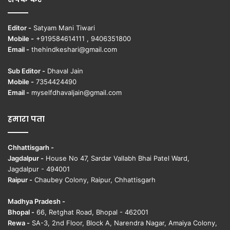
Editor -
Satyam Mani Tiwari
Mobile -
+919584614111 , 9406351800
Email -
thehindkeshari@gmail.com
Sub Editor -
Dhaval Jain
Mobile -
7354424490
Email -
myselfdhavaljain@gmail.com
हमारा पता
Chhattisgarh -
Jagdalpur -
House No 47, Sardar Vallabh Bhai Patel Ward,
Jagdalpur - 494001
Raipur -
Chaubey Colony, Raipur, Chhattisgarh
Madhya Pradesh -
Bhopal -
66, Retghat Road, Bhopal - 462001
Rewa -
SA-3, 2nd Floor, Block A, Narendra Nagar, Amaiya Colony,