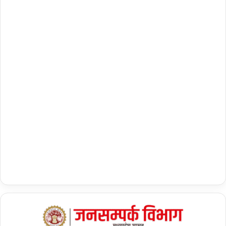
र्ड
…
.
.