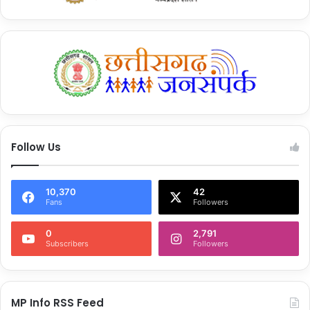
Follow Us
10,370
42
Fans
Followers
0
2,791
Subscribers
Followers
MP Info RSS Feed