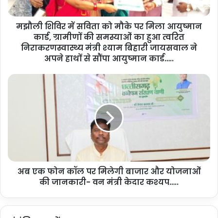
स
शेयर करें :-
वि
मझौली शिविर में सविता को मौके पर मिला आयुष्मान
ता
More
कार्ड, ग्रामीणों की समस्याओं का हुआ त्वरित
को
मौ
निराकरणस्वास्थ्य मंत्री श्याम बिहारी जायसवाल ने
के
अपने हाथों से सौंपा आयुष्मान कार्ड…..
प
र
अ
मि
ब
ला
ए
आ
क
यु
फो
ष्मा
न
न
कॉ
का
ल
र्ड
प
,
अब एक फोन कॉल पर मिलेगी बाजार और योजनाओं
र
ग्रा
की जानकारी- वन मंत्री केदार कश्यप…..
मि
मी
ले
णों
गी
की
बा