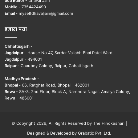
Sub Editor -
Dhaval Jain
Mobile -
7354424490
Email -
myselfdhavaljain@gmail.com
हमारा पता
Chhattisgarh -
Jagdalpur -
House No 47, Sardar Vallabh Bhai Patel Ward,
Jagdalpur - 494001
Raipur -
Chaubey Colony, Raipur, Chhattisgarh
Madhya Pradesh -
Bhopal -
66, Retghat Road, Bhopal - 462001
Rewa -
SA-3, 2nd Floor, Block A, Narendra Nagar, Amaiya Colony,
Rewa - 486001
© Copyright 2026, All Rights Reserved by The Hindkeshari |
Designed & Developed by
Grabatic Pvt. Ltd.