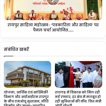
वां
हि
ग
त्य
न
म
ग
हो
ण
रायपुर साहित्य महोत्सव : ‘पत्रकारिता और साहित्य’ पर
त्स
तं
पैनल चर्चा आयोजित……
व
त्र
:
दि
‘
व
प
संबंधित खबरें
स
त्र
प
का
र
रि
क
ता
व
औ
र्धा
र
के
सा
मु
हि
ख्य
त्य
योजना, आर्थिक एवं सांख्यिकी
रायगढ़ में विकास को मिल रही
स
’
विभाग और आईआईएम रायपुर
नई रफ्तार, हर क्षेत्र में मजबूत हो
मा
प
के बीच एमओयू सुशासन, नीति
रही सुविधाओं की नींव: वित्त मंत्री
रो
र
निर्माण और साक्ष्य-आधारित
ओपी चौधरी……