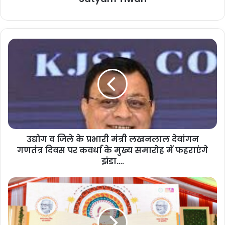
उ
द्यो
ग
व
जि
ले
के
प्र
भा
उद्योग व जिले के प्रभारी मंत्री लखनलाल देवांगन
री
गणतंत्र दिवस पर कवर्धा के मुख्य समारोह में फहराएंगे
मं
त्री
झंडा….
ल
ख
रा
न
य
ला
पु
ल
र
दे
सा