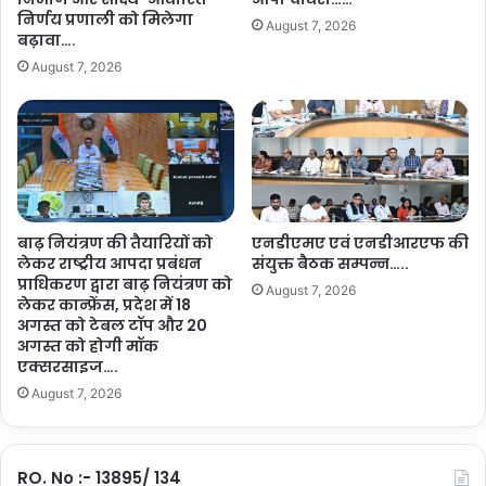
ह
पै
निर्णय प्रणाली को मिलेगा
August 7, 2026
में
न
बढ़ावा….
फ
ल
August 7, 2026
ह
च
रा
र्चा
एं
आ
गे
यो
झं
जि
डा
त
…
…
.
बाढ़ नियंत्रण की तैयारियों को
एनडीएमए एवं एनडीआरएफ की
…
लेकर राष्ट्रीय आपदा प्रबंधन
संयुक्त बैठक सम्पन्न…..
प्राधिकरण द्वारा बाढ़ नियंत्रण को
August 7, 2026
लेकर कान्फ्रेंस, प्रदेश में 18
अगस्त को टेबल टॉप और 20
अगस्त को होगी मॉक
एक्सरसाइज….
August 7, 2026
RO. No :- 13895/ 134