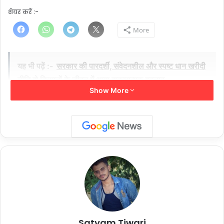
शेयर करें :-
More
यह भी पढ़ें :-
सरकार की पारदर्शी, संवेदनशील और स्पष्ट धान खरीदी
नीति से किसानों के जीवन में आया सकारात्मक बदलाव….
Show More
Satyam Tiwari