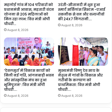
…
के
महलोई गांव में 104 परिवारों को
उदंती-सीतानदी में शुरू हुआ
.
प्रे
प्रधानमंत्री आवास, महतारी वंदन
स्मार्ट सर्विलांस सिस्टम -एआई
र
योजना से 205 महिलाओं को
तकनीक से वन और वन्यजीवों
क
मिल रहा लाभ: वित्त मंत्री ओपी
की 24X7 निगरानी….
’
चौधरी…
August 8, 2026
वि
August 8, 2026
ष
य
प
र
ला
ल
ज
ग
’देवलसुर्रा में विकास कार्यों को
मुख्यमंत्री विष्णु देव साय के
मिली नई गति, आंगनबाड़ी भवन
नेतृत्व में गांवों के विकास और
द
और सांस्कृतिक मंच का हुआ
गरीबों के कल्याण को
ल
भूमिपूजन’: वित्त मंत्री ओपी
प्राथमिकता: वित्त मंत्री ओपी
पु
चौधरी….
चौधरी….
री
August 8, 2026
August 8, 2026
मं
ड
प
में