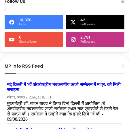
Follow Us
10,370
42
Fans
Followers
0
2,791
Subscribers
Followers
MP Info RSS Feed