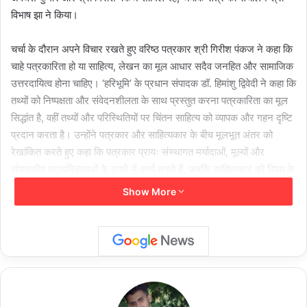
विभाष झा ने किया।
चर्चा के दौरान अपने विचार रखते हुए वरिष्ठ पत्रकार श्री गिरीश पंकज ने कहा कि
चाहे पत्रकारिता हो या साहित्य, लेखन का मूल आधार सदैव जनहित और सामाजिक
उत्तरदायित्व होना चाहिए। ‘हरिभूमि’ के प्रधान संपादक डॉ. हिमांशु द्विवेदी ने कहा कि
तथ्यों को निष्पक्षता और संवेदनशीलता के साथ प्रस्तुत करना पत्रकारिता का मूल
सिद्धांत है, वहीं तथ्यों और परिस्थितियों पर चिंतन साहित्य को व्यापक और गहन दृष्टि
प्रदान करता है। उन्होंने पत्रकार और साहित्यकार के बीच मूलभूत अंतर को
रेखांकित करते हुए कहा कि पत्रकार प्रायः संस्थागत मर्यादाओं, मूल्यों और
संपादकीय प्राथमिकताओं के दायरे में कार्य करते हैं, जबकि साहित्यकार को विषय के
विविध आयामों को स्वतंत्रता के साथ अभिव्यक्त करने का अधिक अवसर मिलता
Show More
है।
वरिष्ठ पत्रकार सुश्री स्मिता मिश्र ने कहा कि पत्रकारिता और साहित्य के बीच
अंतर मुख्यतः शैली, भाषा और दृष्टिकोण का है। पत्रकारिता जहाँ तथ्यप्रधान होती
है, वहीं साहित्य भावनाओं और संवेदनाओं की ओर अधिक झुकाव रखता है। उन्होंने
यह भी रेखांकित किया कि भाषा में संवेदनशीलता, रिपोर्टिंग में सहानुभूति और व्यापक
दृष्टिकोण प्रस्तुत करने की क्षमता दोनों ही क्षेत्रों के लिए अनिवार्य है, क्योंकि दोनों