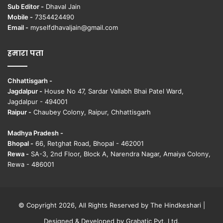
Sub Editor -
Dhaval Jain
Mobile -
7354424490
Email -
myselfdhavaljain@gmail.com
हमारा पता
Chhattisgarh -
Jagdalpur -
House No 47, Sardar Vallabh Bhai Patel Ward,
Jagdalpur - 494001
Raipur -
Chaubey Colony, Raipur, Chhattisgarh
Madhya Pradesh -
Bhopal -
66, Retghat Road, Bhopal - 462001
Rewa -
SA-3, 2nd Floor, Block A, Narendra Nagar, Amaiya Colony,
Rewa - 486001
© Copyright 2026, All Rights Reserved by The Hindkeshari |
Designed & Developed by
Grabatic Pvt. Ltd.