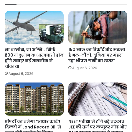
सू
र्ज
औ
न
पंजाब सरकार ने पहले चरण में 40 करोड़ रुपये की लागत से 53,000 से ज्यादा
र
,
श्रद्धालुओं को अमृतसर साहिब, पटना साहिब, मथुरा-वृंदावन, अजमेर शरीफ आदि
ल
I
गे
की तीर्थ यात्रा कराने की तैयारी की है.
G
ठ
I
शेयर करें :-
हा
ए
के
More
य
ना ब्रह्मोस, ना अग्नि… सिर्फ
150 साल का रिकॉर्ड तोड़ सकता
,
र
₹200 में दुश्मन के आत्मघाती ड्रोन
है अल-नीनो, दुनिया पर मंडरा
ए
पो
होंगे तबाह! नई तकनीक ने
रहा भीषण गर्मी का खतरा
क
र्ट
चौंकाया
August 6, 2026
-
प
August 6, 2026
दू
र
स
क
रे
ई
का
फ्ला
बां
इ
टा
ट
ग
की
म
ग
प्रॉपर्टी का बनेगा ‘आधार कार्ड’!
NEET परीक्षा में होंगे बड़े बदलाव!
ईं
दिल्ली में Land Record Bill से
JEE की तर्ज पर कंप्यूटर मोड और