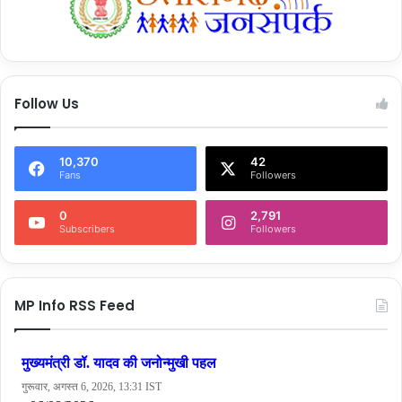
Follow Us
10,370
42
Fans
Followers
0
2,791
Subscribers
Followers
MP Info RSS Feed