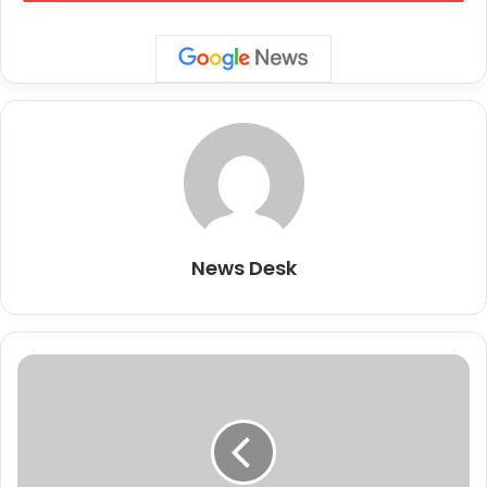
पहुंचे लोगों को संबोधित किया और फिर बसों को हरी झंडी दिखाई.
यह भी पढ़ें
इस मौके पर पंजाब के मुख्यमंत्री भगवंत मान ने कहा, “दिल्ली की ही तरह पंजाब में
भी अब ये योजना शुरू की गई है. इसके तहत आना-जाना, खाना और रहना सब
मुफ्त है और सरकार की तरफ से दिया जा रहा है. साथ ही यात्रा के दौरान अगर
किसी की तबीयत खराब हो तो उसके लिए ट्रेन में ही डॉक्टर की भी व्यवस्था की गई
है.”
News Desk
इ
ज
रा
य
ल
-