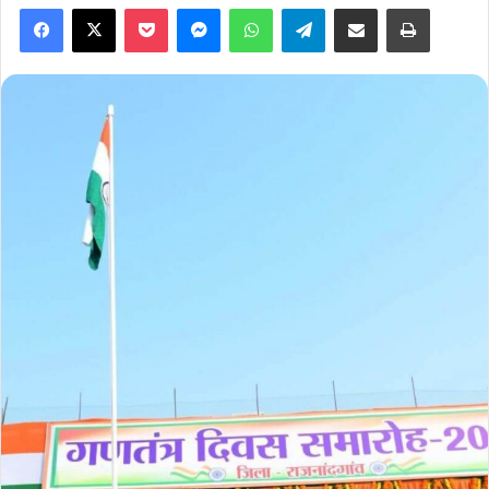
Facebook
X
Pocket
Messenger
WhatsApp
Telegram
Share via Email
Print