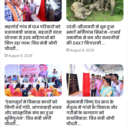
रु
शौ
ण
र्य
सा
का
व
इ
महलोई गांव में 104 परिवारों को
उदंती-सीतानदी में शुरू हुआ
…
ति
प्रधानमंत्री आवास, महतारी वंदन
स्मार्ट सर्विलांस सिस्टम -एआई
हा
योजना से 205 महिलाओं को
तकनीक से वन और वन्यजीवों
स
मिल रहा लाभ: वित्त मंत्री ओपी
की 24X7 निगरानी….
:
चौधरी…
August 8, 2026
दे
August 8, 2026
श
के
प
ह
ले
ज
न
जा
’देवलसुर्रा में विकास कार्यों को
मुख्यमंत्री विष्णु देव साय के
मिली नई गति, आंगनबाड़ी भवन
नेतृत्व में गांवों के विकास और
ती
और सांस्कृतिक मंच का हुआ
गरीबों के कल्याण को
य
भूमिपूजन’: वित्त मंत्री ओपी
प्राथमिकता: वित्त मंत्री ओपी
डि
चौधरी….
चौधरी….
जि