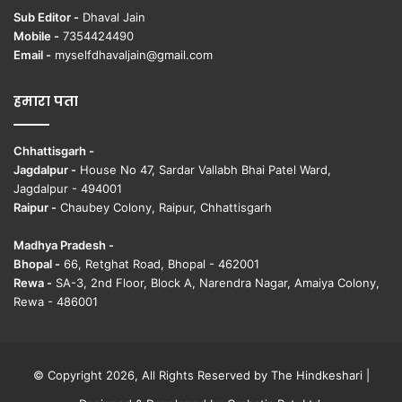
Sub Editor -
Dhaval Jain
Mobile -
7354424490
Email -
myselfdhavaljain@gmail.com
हमारा पता
Chhattisgarh -
Jagdalpur -
House No 47, Sardar Vallabh Bhai Patel Ward,
Jagdalpur - 494001
Raipur -
Chaubey Colony, Raipur, Chhattisgarh
Madhya Pradesh -
Bhopal -
66, Retghat Road, Bhopal - 462001
Rewa -
SA-3, 2nd Floor, Block A, Narendra Nagar, Amaiya Colony,
Rewa - 486001
© Copyright 2026, All Rights Reserved by The Hindkeshari |