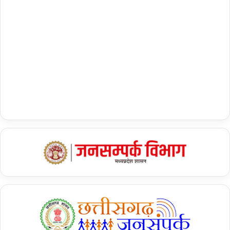
…
.
.