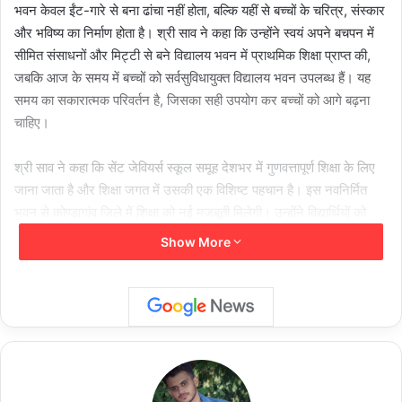
भवन केवल ईंट-गारे से बना ढांचा नहीं होता, बल्कि यहीं से बच्चों के चरित्र, संस्कार
और भविष्य का निर्माण होता है। श्री साव ने कहा कि उन्होंने स्वयं अपने बचपन में
सीमित संसाधनों और मिट्टी से बने विद्यालय भवन में प्राथमिक शिक्षा प्राप्त की,
जबकि आज के समय में बच्चों को सर्वसुविधायुक्त विद्यालय भवन उपलब्ध हैं। यह
समय का सकारात्मक परिवर्तन है, जिसका सही उपयोग कर बच्चों को आगे बढ़ना
चाहिए।
श्री साव ने कहा कि सेंट जेवियर्स स्कूल समूह देशभर में गुणवत्तापूर्ण शिक्षा के लिए
जाना जाता है और शिक्षा जगत में उसकी एक विशिष्ट पहचान है। इस नवनिर्मित
भवन से कोण्डागांव जिले में शिक्षा को नई मजबूती मिलेगी। उन्होंने विद्यार्थियों को
प्रेरित करते हुए कहा कि आज के प्रतिस्पर्धात्मक युग में आत्मविश्वास और
Show More
सकारात्मक सोच अत्यंत आवश्यक है। कमजोर और निराश व्यक्ति कभी सफलता
प्राप्त नहीं कर सकता। ऊर्जावान और सकारात्मक सोच रखने वाला व्यक्ति हमेशा
आगे बढ़ता है।
श्री साव ने कहा कि असफलता से घबराने के बजाय उससे सीख लेकर नए उत्साह
और आत्मविश्वास के साथ आगे बढ़ना चाहिए। उन्होंने विद्यार्थियों को लक्ष्य से पहले
जीवन की सही दिशा तय करने की सलाह दी और कहा कि नई ऊर्जा, अनुशासन