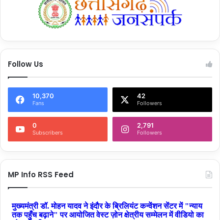
Follow Us
10,370
42
Fans
Followers
0
2,791
Subscribers
Followers
MP Info RSS Feed