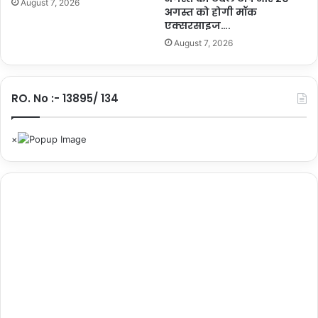
August 7, 2026
न
अगस्त को होगी मॉक
सिं
एक्सरसाइज….
ह
August 7, 2026
ने
मु
ख्य
RO. No :- 13895/ 134
स
मा
रो
ह
में
फ
ह
रा
या
रा
ष्ट्री
य
ध्व
ज
…