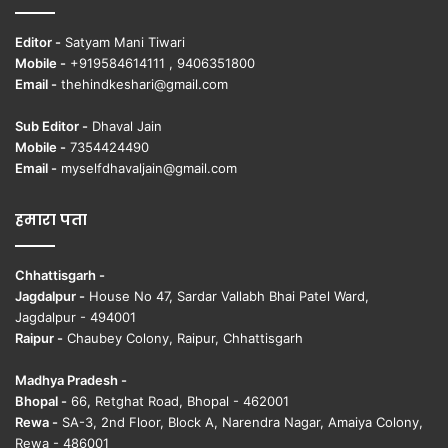
Editor -
Satyam Mani Tiwari
Mobile -
+919584614111 , 9406351800
Email -
thehindkeshari@gmail.com
Sub Editor -
Dhaval Jain
Mobile -
7354424490
Email -
myselfdhavaljain@gmail.com
हमारा पता
Chhattisgarh -
Jagdalpur -
House No 47, Sardar Vallabh Bhai Patel Ward,
Jagdalpur - 494001
Raipur -
Chaubey Colony, Raipur, Chhattisgarh
Madhya Pradesh -
Bhopal -
66, Retghat Road, Bhopal - 462001
Rewa -
SA-3, 2nd Floor, Block A, Narendra Nagar, Amaiya Colony,
Rewa - 486001