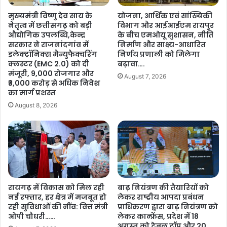
त्ती
या
मुख्यमंत्री विष्णु देव साय के
योजना, आर्थिक एवं सांख्यिकी
स
ग
नेतृत्व में छत्तीसगढ़ को बड़ी
विभाग और आईआईएम रायपुर
ग
ण
औद्योगिक उपलब्धि,केन्द्र
के बीच एमओयू सुशासन, नीति
ढ़
तं
सरकार ने राजनांदगांव में
निर्माण और साक्ष्य-आधारित
…
त्र
इलेक्ट्रॉनिक्स मैन्युफैक्चरिंग
निर्णय प्रणाली को मिलेगा
.
दि
क्लस्टर (EMC 2.0) को दी
बढ़ावा….
.
मंजूरी, 9,000 रोजगार और
व
August 7, 2026
₹3,000 करोड़ से अधिक निवेश
स
का मार्ग प्रशस्त
:
वि
August 8, 2026
धा
न
स
भा
अ
ध्य
क्ष
रायगढ़ में विकास को मिल रही
बाढ़ नियंत्रण की तैयारियों को
डॉ
नई रफ्तार, हर क्षेत्र में मजबूत हो
लेकर राष्ट्रीय आपदा प्रबंधन
.
रही सुविधाओं की नींव: वित्त मंत्री
प्राधिकरण द्वारा बाढ़ नियंत्रण को
र
ओपी चौधरी……
लेकर कान्फ्रेंस, प्रदेश में 18
म
अगस्त को टेबल टॉप और 20