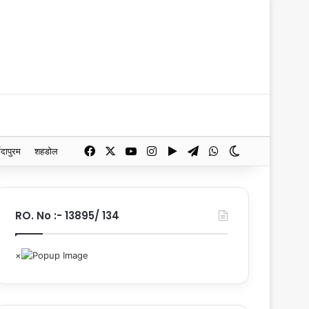
Facebook
X
YouTube
Instagram
Google Play
Telegram
WhatsApp
Switch skin
मदापुरम
शहडोल
RO. No :- 13895/ 134