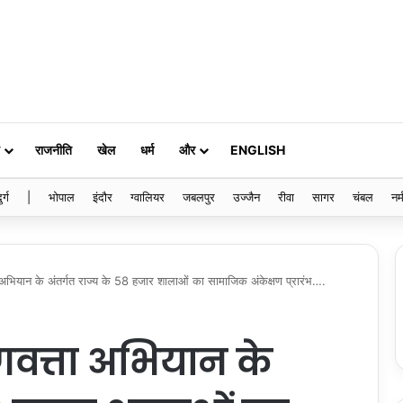
राजनीति
खेल
धर्म
और
ENGLISH
ुर्ग
|
भोपाल
इंदौर
ग्वालियर
जबलपुर
उज्जैन
रीवा
सागर
चंबल
नर्
त्ता अभियान के अंतर्गत राज्य के 58 हजार शालाओं का सामाजिक अंकेक्षण प्रारंभ….
गुणवत्ता अभियान के