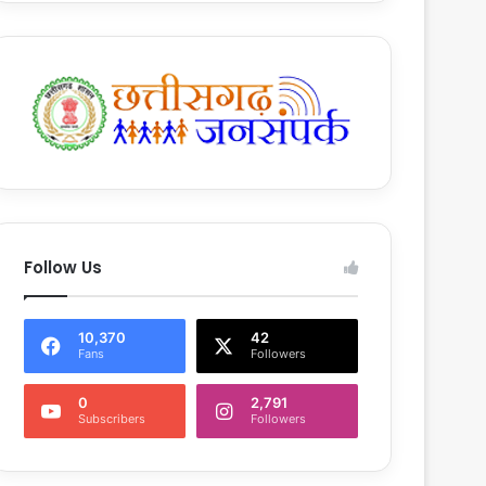
Follow Us
10,370
42
Fans
Followers
0
2,791
Subscribers
Followers