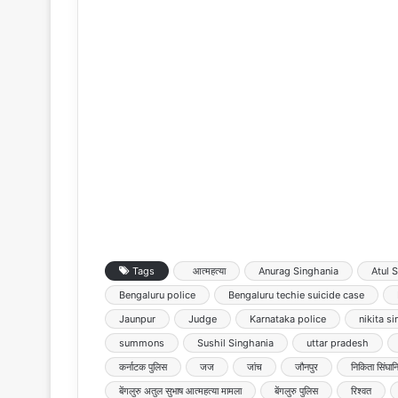
Tags
आत्महत्या
Anurag Singhania
Atul 
Bengaluru police
Bengaluru techie suicide case
Jaunpur
Judge
Karnataka police
nikita s
summons
Sushil Singhania
uttar pradesh
कर्नाटक पुलिस
जज
जांच
जौनपुर
निकिता सिंघान
बेंगलुरु अतुल सुभाष आत्महत्या मामला
बेंगलुरु पुलिस
रिश्वत