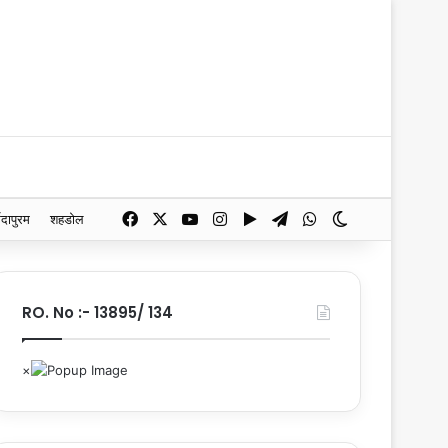
Facebook
X
YouTube
Instagram
Google Play
Telegram
WhatsApp
Switch skin
मदापुरम
शहडोल
RO. No :- 13895/ 134