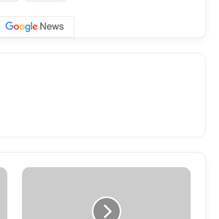
वि
क
सि
त
भा