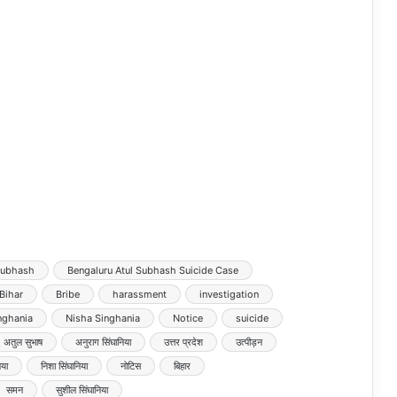
Subhash
Bengaluru Atul Subhash Suicide Case
Bihar
Bribe
harassment
investigation
inghania
Nisha Singhania
Notice
suicide
अतुल सुभाष
अनुराग सिंघानिया
उत्तर प्रदेश
उत्पीड़न
िया
निशा सिंघानिया
नोटिस
बिहार
समन
सुशील सिंघानिया