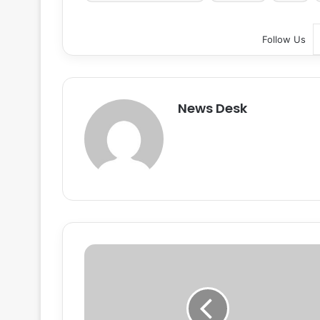
Follow Us
News Desk
T
h
e
H
i