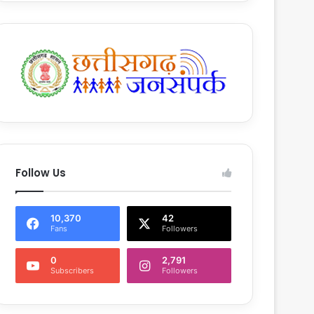
Follow Us
10,370
42
Fans
Followers
0
2,791
Subscribers
Followers