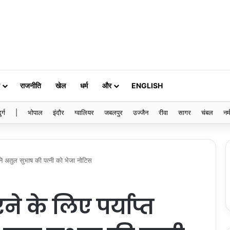
राजनीति
खेल
धर्म
और
ENGLISH
ुर्ग
|
भोपाल
इंदौर
ग्वालियर
जबलपुर
उज्जैन
रीवा
सागर
चंबल
नर्
ने अतुल सुभाष की पत्नी को भेजा नोटिस
 के लिए पर्याप्त