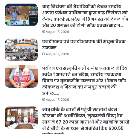
बाढ़ नियंत्रण की तैयारियों को लेकर राष्ट्रीय
Tags
19 अप्रैल
AIADMK
April 19
big faces
आपदा प्रबंधन प्राधिकरण द्वारा बाढ़ नियंत्रण को
BJP
Coimbatore Lok Sabha seat
dmk
INDIA bloc
लेकर कान्फ्रेंस, प्रदेश में 18 अगस्त को टेबल टॉप
K Annamalai
Lok Sabha Elections 2024
और 20 अगस्त को होगी मॉक एक्सरसाइज….
Lok Sabha elections first phase
Maharashtra
August 7, 2026
Nagpur लोकसभा चुनाव 2024
NDA
Nitin Gadkari
एनडीएमए एवं एनडीआरएफ की संयुक्त बैठक
opposition
South India
Tamil Nadu
इंडिया ब्लॉक
सम्पन्न…..
August 7, 2026
एआईएडीएमके
एनडीए
के अन्नामलाई
कोयंबटूर लोकसभा सीट
डीएमके
तमिलनाडु
दक्षिण भारत
नागपुर
नितिन गडकरी
पर्यटन एवं संस्कृति मंत्री राजेश अग्रवाल ने दिया
बड़े चेहरे
बीजेपी
महाराष्ट्र
लोकसभा चुनाव पहला चरण
विपक्ष
स्वदेशी अपनाने का संदेश, राष्ट्रीय हथकरघा
दिवस पर बुनकरों के सम्मान और श्वोकल फॉर
लोकलश् अभियान को मजबूत बनाने की
अपील…..
August 7, 2026
मातृशक्ति के खातों में पहुँची महतारी वंदन
योजना की 30वीं किस्त, मुख्यमंत्री विष्णु देव
साय ने 67.20 लाख माताओं और बहनों के खातों
में डीबीटी के माध्यम से अंतरित किए 630.55