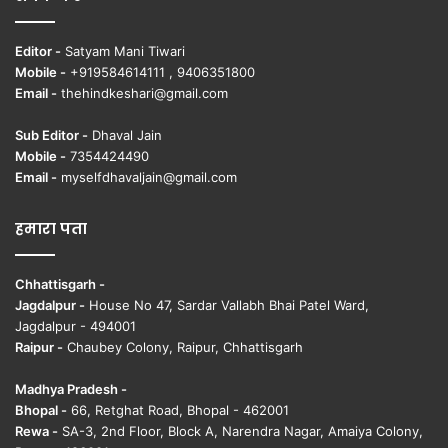
Editor -
Satyam Mani Tiwari
Mobile -
+919584614111 , 9406351800
Email -
thehindkeshari@gmail.com
Sub Editor -
Dhaval Jain
Mobile -
7354424490
Email -
myselfdhavaljain@gmail.com
हमारा पता
Chhattisgarh -
Jagdalpur -
House No 47, Sardar Vallabh Bhai Patel Ward,
Jagdalpur - 494001
Raipur -
Chaubey Colony, Raipur, Chhattisgarh
Madhya Pradesh -
Bhopal -
66, Retghat Road, Bhopal - 462001
Rewa -
SA-3, 2nd Floor, Block A, Narendra Nagar, Amaiya Colony,