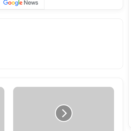
प्र
धा
न
मं
त्री
मो
दी