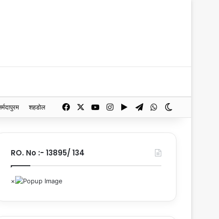
Facebook
X
YouTube
Instagram
Google Play
Telegram
WhatsApp
Switch skin
नर्मदापुरम
शहडोल
RO. No :- 13895/ 134