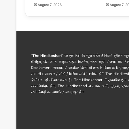
August 7, 2026
August 7, 2
द
वा
रों
के
ना
मों
की
घो
ष
“The Hindkeshari”
यह एक हिंदी वेब न्यूज़ पोर्टल है जिसमें ब्रेकिंग न्य
णा
बॉलीवुड, खेल जगत, लाइफस्टाइल, बिजनेस, सेहत, ब्यूटी, रोजगार तथा टेक्न
Disclaimer -
समाचार से सम्बंधित किसी भी तरह के विवाद के लिए साइट के क
सामग्री ( समाचार / फोटो / विडियो आदि ) शामिल होगी The Hindkesha
ज़िम्मेदार नहीं स्वीकार करता है। The Hindkeshari में प्रकाशित ऐसी स
स्वयं जिम्मेदार होगा, The Hindkeshari या उसके स्वामी, मुद्रक, प्रका
सभी विवादों का न्यायक्षेत्र जगदलपुर होगा