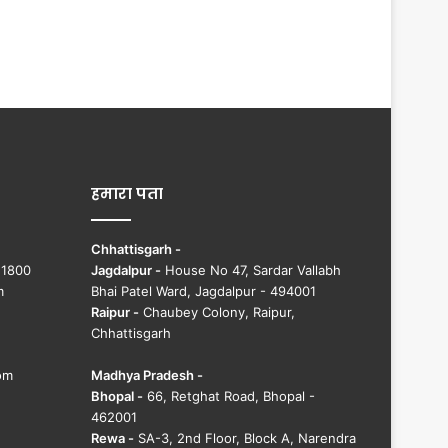
हमारा पता
Chhattisgarh -
51800
Jagdalpur -
House No 47, Sardar Vallabh
m
Bhai Patel Ward, Jagdalpur - 494001
Raipur -
Chaubey Colony, Raipur,
Chhattisgarh
om
Madhya Pradesh -
Bhopal -
66, Retghat Road, Bhopal -
462001
Rewa -
SA-3, 2nd Floor, Block A, Narendra