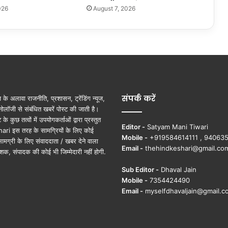
026
August 7, 2026
के
पी
ड़ि
तों
को
श्र
द्धां
ज
लि
संपर्क करें
ूज़ के अलावा राजनीति, प्रशासन, ट्रेंडिंग न्यूज,
दी
ोलॉजी से संबंधित खबरें पोस्ट की जाती है।
ुछ तत्वों में उपयोगकर्ताओं द्वारा प्रस्तुत
Editor -
Satyam Mani Tiwari
ri इस तरह के सामग्रियों के लिए कोई
Mobile -
+919584614111 , 94063
ामग्री के लिए संवाददाता / खबर देने वाला
Email -
thehindkeshari@gmail.co
शक, संपादक की कोई भी जिम्मेदारी नहीं होगी.
Sub Editor -
Dhaval Jain
Mobile -
7354424490
Email -
myselfdhavaljain@gmail.c