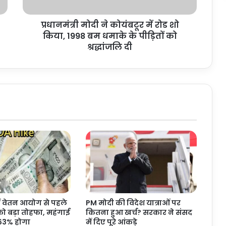
ने
को
प्रधानमंत्री मोदी ने कोयंबटूर में रोड शो
यं
किया, 1998 बम धमाके के पीड़ितों को
ब
टू
श्रद्धांजलि दी
र
में
रो
ड
शो
कि
या
,
1
9
9
8
ब
म
ें वेतन आयोग से पहले
PM मोदी की विदेश यात्राओं पर
ध
को बड़ा तोहफा, महंगाई
कितना हुआ खर्च? सरकार ने संसद
मा
 63% होगा
में दिए पूरे आंकड़े
के