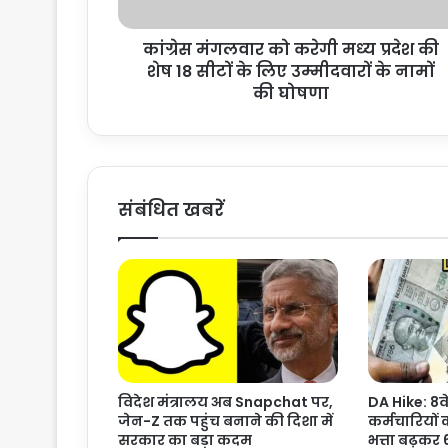
र
को
कांग्रेस मंगलवार को करेगी मध्‍य प्रदेश की
क
शेष 18 सीटों के लिए उम्‍मीदवारों के नामों
रे
गी
की घोषणा
म
ध्‍य
प्र
दे
श
संबंधित खबरें
की
शे
ष
1
8
सी
टों
के
लि
विदेश मंत्रालय अब Snapchat पर,
DA Hike: 8व
ए
जेन-Z तक पहुंच बनाने की दिशा में
कर्मचारियों 
उ
सरकार का बड़ा कदम
भत्ता बढ़कर
म्‍मी