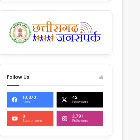
Follow Us
10,370
42
Fans
Followers
0
2,791
Subscribers
Followers