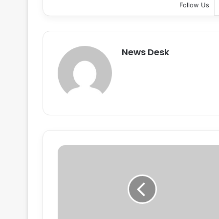
Follow Us
News Desk
कां
ग्रे
स
मं
ग
ल
वा