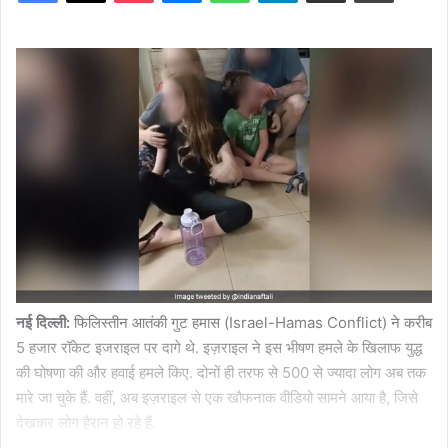
नई दिल्ली:
फिलिस्तीन आतंकी गुट हमास (Israel-Hamas Conflict) ने करीब
5 हजार रॉकेट इजराइल पर दागे थे. इज़राइल ने इस भीषण हमले के खिलाफ युद्ध
की घोषणा की और हवाई हमले किए. दोनों ही तरफ से 500 से ज्यादा लोग अब तक
मारे जा चुके हैं. वहीं, अब इज़राइल से एक खौफनाक वीडियो सामने आया है, जिसे
देखकर लोग हैरान हो रहे हैं.