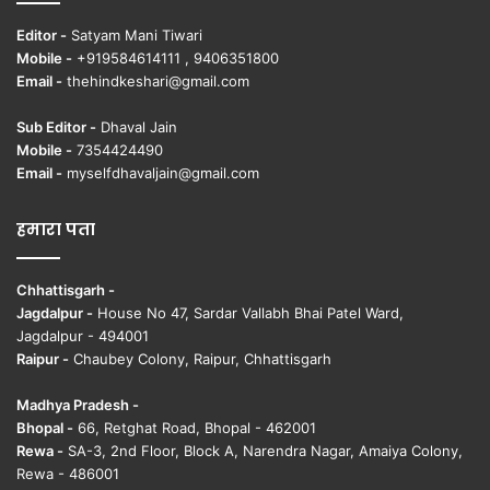
Editor -
Satyam Mani Tiwari
Mobile -
+919584614111 , 9406351800
Email -
thehindkeshari@gmail.com
Sub Editor -
Dhaval Jain
Mobile -
7354424490
Email -
myselfdhavaljain@gmail.com
हमारा पता
Chhattisgarh -
Jagdalpur -
House No 47, Sardar Vallabh Bhai Patel Ward,
Jagdalpur - 494001
Raipur -
Chaubey Colony, Raipur, Chhattisgarh
Madhya Pradesh -
Bhopal -
66, Retghat Road, Bhopal - 462001
Rewa -
SA-3, 2nd Floor, Block A, Narendra Nagar, Amaiya Colony,
Rewa - 486001