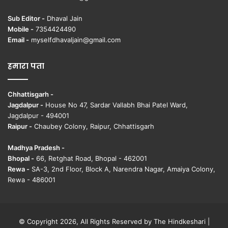
Sub Editor -
Dhaval Jain
Mobile -
7354424490
Email -
myselfdhavaljain@gmail.com
हमारा पता
Chhattisgarh -
Jagdalpur -
House No 47, Sardar Vallabh Bhai Patel Ward,
Jagdalpur - 494001
Raipur -
Chaubey Colony, Raipur, Chhattisgarh
Madhya Pradesh -
Bhopal -
66, Retghat Road, Bhopal - 462001
Rewa -
SA-3, 2nd Floor, Block A, Narendra Nagar, Amaiya Colony,
Rewa - 486001
© Copyright 2026, All Rights Reserved by The Hindkeshari |