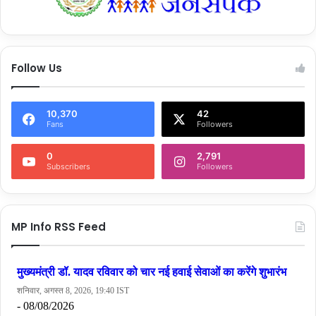
Follow Us
10,370
42
Fans
Followers
0
2,791
Subscribers
Followers
MP Info RSS Feed