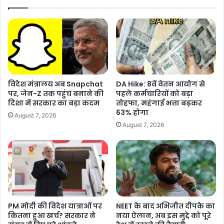
"
त
,
वे
अ
त
जि
न
त
वृ
प
द्धि
वा
का
र
अ
विदेश मंत्रालय अब Snapchat
DA Hike: 8वें वेतन आयोग से
ब
नु
पर, जेन-Z तक पहुंच बनाने की
पहले कर्मचारियों को बड़ा
ना
मा
दिशा में सरकार का बड़ा कदम
तोहफा, महंगाई भत्ता बढ़कर
म
न
63% होगा
August 7, 2026
श
:
August 7, 2026
र
रि
द
पो
प
र्ट
वा
र
मा
Tags
Chandrayaan-3
Ramesh Kunhikanna
म
ले
Ramesh Kunhikanna Billionaire
चंद्रयान 3
रमेश कन्हिकन्नन
PM मोदी की विदेश यात्राओं पर
NEET के बाद अभिजीत दीपके का
प
कितना हुआ खर्च? सरकार ने
नया ऐलान, अब इस मुद्दे को पूरे
र