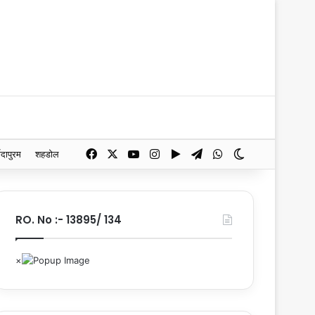
Facebook
X
YouTube
Instagram
Google Play
Telegram
WhatsApp
Switch skin
मदापुरम
शहडोल
RO. No :- 13895/ 134