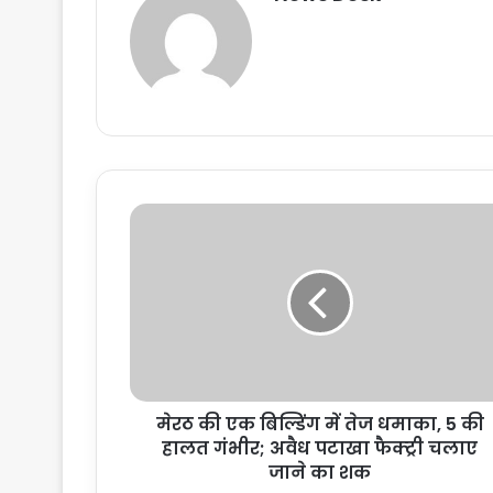
मे
र
ठ
की
ए
क
बि
ल्डिं
ग
मेरठ की एक बिल्डिंग में तेज धमाका, 5 की
में
हालत गंभीर; अवैध पटाखा फैक्ट्री चलाए
ते
ज
जाने का शक
ध