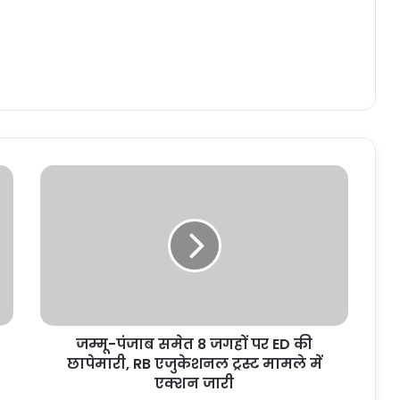
ज
म्मू
-
पं
जा
ब
स
मे
त
जम्मू-पंजाब समेत 8 जगहों पर ED की
8
छापेमारी, RB एजुकेशनल ट्रस्ट मामले में
ज
ग
एक्शन जारी
हों