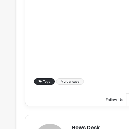
Tags
Murder case
Follow Us
News Desk