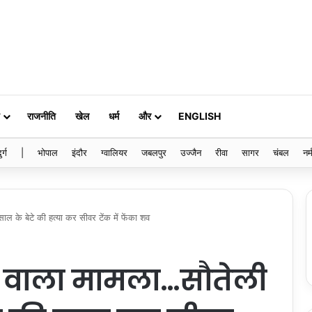
राजनीति
खेल
धर्म
और
ENGLISH
ुर्ग
|
भोपाल
इंदौर
ग्वालियर
जबलपुर
उज्जैन
रीवा
सागर
चंबल
नर्
ल के बेटे की हत्या कर सीवर टेंक में फेंका शव
े वाला मामला…सौतेली