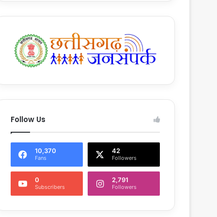
Follow Us
10,370
42
Fans
Followers
0
2,791
Subscribers
Followers