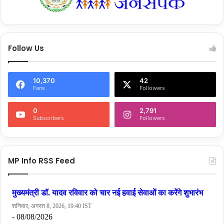
* “प्राण जाए पर वचन न जाए…” : वादे पूरे करने की गारंटी पर पीएम मोदी ने
विपक्षी दलों को दी नसीहत
* किसी को डरने की जरूरत नहीं… : PM मोदी ने बताया 2047 तक भारत कैसे
Follow Us
बनेगा दुनिया की तीसरी बड़ी इकोनॉमी
शेयर करें :-
10,370
42
Fans
Followers
More
0
2,791
Subscribers
Followers
MP Info RSS Feed