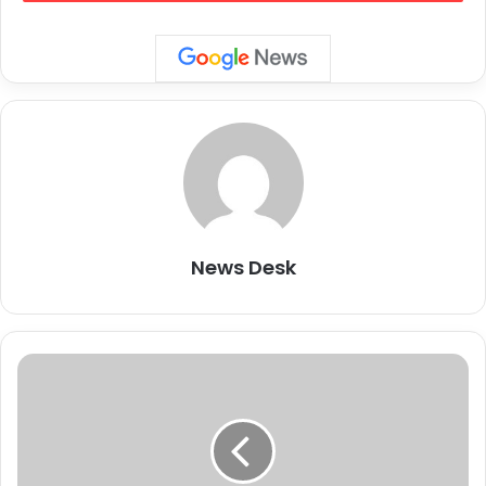
Sabha Elections 2024) से पहले एएनआई के साथ एक इंटरव्‍यू में PM मोदी
ने सोमवार को कहा कि DMK के खिलाफ भारी गुस्सा है और लोग अब भाजपा की
ओर बढ़ रहे हैं. साथ ही उन्‍होंने तमिलनाडु के भाजपा अध्‍यक्ष के अन्‍नामलाई (K
Annamalai) की जमकर प्रशंसा की.
कांग्रेस सनातन का विरोध करने वालों के साथ
News Desk
क्यों? कांग्रेस ने अपना मूल चरित्र छोड़ दिया है
क्या.. ANI को दिए इंटरव्यू में PM मोदी
#PMModiInterview
|
भु
ला
#LoksabhaElection2024
|
वे
#PMModi
|
#NarendraModi
|
में
न
#Congress
pic.twitter.com/G4b0aj
र