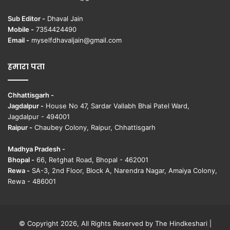
Sub Editor -
Dhaval Jain
Mobile -
7354424490
Email -
myselfdhavaljain@gmail.com
हमारा पता
Chhattisgarh -
Jagdalpur -
House No 47, Sardar Vallabh Bhai Patel Ward,
Jagdalpur - 494001
Raipur -
Chaubey Colony, Raipur, Chhattisgarh
Madhya Pradesh -
Bhopal -
66, Retghat Road, Bhopal - 462001
Rewa -
SA-3, 2nd Floor, Block A, Narendra Nagar, Amaiya Colony,
Rewa - 486001
© Copyright 2026, All Rights Reserved by The Hindkeshari |