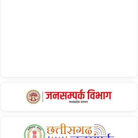
यह भी पढ़ें :-
अमित शाह का ‘फर्जी वीडियो’ : तेलंगाना के कांग्रेस
नेताओं को एक और नोटिस जारी
विविधता हमारी ताकत है : PM मोदी
डीएमके नेता उदयनिधि स्टालिन ने ‘सनातन धर्म’ की तुलना ‘मलेरिया’ और ‘डेंगू’
जैसी बीमारियों से की थी. साथ ही उन्‍होंने इसे खत्‍म करने की वकालत की थी.
तमिलनाडु के मुख्यमंत्री और अन्य मंत्रियों को इस टिप्पणी के बारे में पूछे जाने पर
कहा था कि दक्षिण अलग इकाई है और उत्तर अलग. प्रधानमंत्री ने कहा कि भारत
“पूर्ण विविधता” का देश है और कहा कि “विविधता हमारी ताकत है.”
ये भी पढ़ें :
* “फर्स्ट टाइम वोटर्स की उम्मीदें…” : कांग्रेस के घोषणापत्र पर PM मोदी ने
साधा निशाना