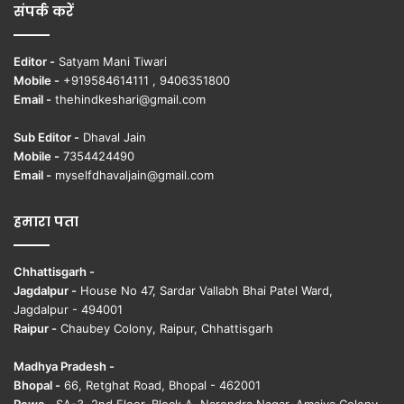
संपर्क करें
Editor -
Satyam Mani Tiwari
Mobile -
+919584614111 , 9406351800
Email -
thehindkeshari@gmail.com
Sub Editor -
Dhaval Jain
Mobile -
7354424490
Email -
myselfdhavaljain@gmail.com
हमारा पता
Chhattisgarh -
Jagdalpur -
House No 47, Sardar Vallabh Bhai Patel Ward,
Jagdalpur - 494001
Raipur -
Chaubey Colony, Raipur, Chhattisgarh
Madhya Pradesh -
Bhopal -
66, Retghat Road, Bhopal - 462001